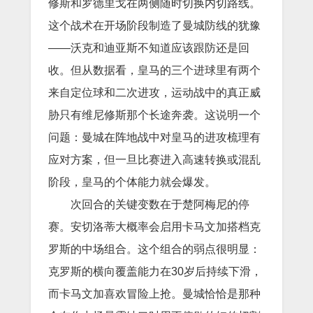
修斯和罗德里戈在两侧随时切换内切路线。
这个战术在开场阶段制造了曼城防线的犹豫
——沃克和迪亚斯不知道应该跟防还是回
收。但从数据看，皇马的三个进球里有两个
来自定位球和二次进攻，运动战中的真正威
胁只有维尼修斯那个长途奔袭。这说明一个
问题：曼城在阵地战中对皇马的进攻梳理有
应对方案，但一旦比赛进入高速转换或混乱
阶段，皇马的个体能力就会爆发。
次回合的关键变数在于楚阿梅尼的停
赛。安切洛蒂大概率会启用卡马文加搭档克
罗斯的中场组合。这个组合的弱点很明显：
克罗斯的横向覆盖能力在30岁后持续下滑，
而卡马文加喜欢冒险上抢。曼城恰恰是那种