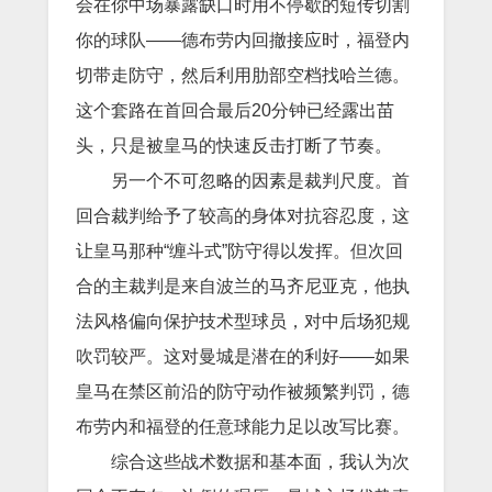
会在你中场暴露缺口时用不停歇的短传切割
你的球队——德布劳内回撤接应时，福登内
切带走防守，然后利用肋部空档找哈兰德。
这个套路在首回合最后20分钟已经露出苗
头，只是被皇马的快速反击打断了节奏。
另一个不可忽略的因素是裁判尺度。首
回合裁判给予了较高的身体对抗容忍度，这
让皇马那种“缠斗式”防守得以发挥。但次回
合的主裁判是来自波兰的马齐尼亚克，他执
法风格偏向保护技术型球员，对中后场犯规
吹罚较严。这对曼城是潜在的利好——如果
皇马在禁区前沿的防守动作被频繁判罚，德
布劳内和福登的任意球能力足以改写比赛。
综合这些战术数据和基本面，我认为次