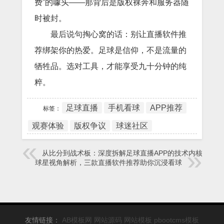
费”的噱头——那背后是版权裸奔和服务器随
时被封。
最后说句掏心窝的话：别让直播软件推
荐绑架你的热爱。足球是信仰，不是流量的
牺牲品。选对工具，才能享受九十分钟的纯
粹。
足球直播
手机看球
APP推荐
标签：
观赛体验
版权争议
球迷社区
从比分到战术板：深度拆解足球直播APP的技术内核
球星视角解析，三款直播软件推荐助你沉浸看球
友情链接：
AB模板网
网站源码
网站模板
pbootcms模板