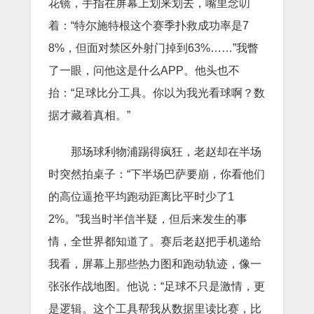
花镜，手指在屏幕上划来划去，嘴里念叨
着：“特尔施特根这个赛季扑救成功率是7
8%，但面对禁区外射门掉到63%……”我瞥
了一眼，问他这是什么APP。他头也不
抬：“足球比分工具。你以为我光看球啊？数
据才藏着真相。”
那场球利物浦踢得疯狂，老赵却在半场
时突然拍桌子：“下半场巴萨要崩，你看他们
的高位逼抢平均跑动距离比平时少了1
2%。”我当时半信半疑，但后来发生的事
情，全世界都知道了。赛后老赵把手机递给
我看，屏幕上那些热力图和跑动轨迹，像一
张张作战地图。他说：“足球不只是激情，更
是逻辑。这个工具帮我从数据里读比赛，比