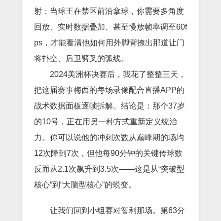
射：当球王在禁区前沿拿球，你需要多角度
回放、实时数据叠加、甚至慢放帧率调至60f
ps，才能看清他如何用外脚背撩出那道让门
将扑空、后卫劈叉的弧线。
2024美洲杯决赛后，我花了整整三天，
把这届赛事梅西的每场录像配合直播APP的
战术数据面板逐帧拆解。结论是：那个37岁
的10号，正在用另一种方式重新定义统治
力。你可以说他的冲刺次数从巅峰期的场均
12次降到7次，但他每90分钟的关键传球数
反而从2.1次飙升到3.5次——这是从“突破型
核心”到“大脑型核心”的蜕变。
让我们回到小组赛对智利那场。第63分