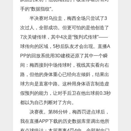
手的“数据指纹”。
半决赛对乌拉圭，梅西全场只尝试了3
次过人，全部成功。但更可怕的是他创造了
7次关键传球，其中4次是“预判式传球”——
球传向的区域，5秒后队友才会出现。直播A
PP的回放系统用3D建模还原了其中一个瞬
间：梅西接到中场传球时，视线其实看向右
路，但他的身体重心已经向左倾斜，结果出
球方向是直塞中路。这种用身体语言制造虚
假预判的能力，让对手后卫在他出球前0.3秒
都以为自己判断对了方向。
决赛夜。第86分钟，梅西罚进点球后，
我在直播APP下载的历史数据库里调出他所
有点球统计：本届赛事4罚4中，全部射向门