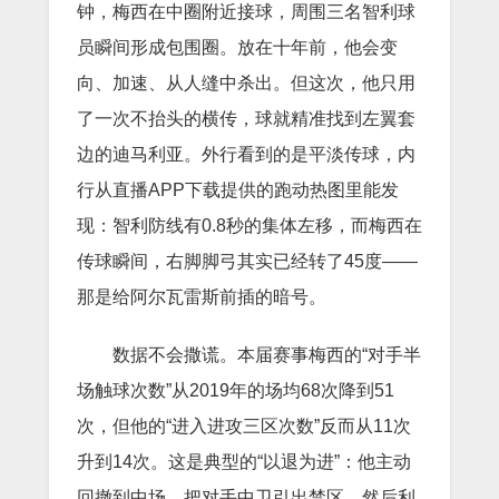
钟，梅西在中圈附近接球，周围三名智利球
员瞬间形成包围圈。放在十年前，他会变
向、加速、从人缝中杀出。但这次，他只用
了一次不抬头的横传，球就精准找到左翼套
边的迪马利亚。外行看到的是平淡传球，内
行从直播APP下载提供的跑动热图里能发
现：智利防线有0.8秒的集体左移，而梅西在
传球瞬间，右脚脚弓其实已经转了45度——
那是给阿尔瓦雷斯前插的暗号。
数据不会撒谎。本届赛事梅西的“对手半
场触球次数”从2019年的场均68次降到51
次，但他的“进入进攻三区次数”反而从11次
升到14次。这是典型的“以退为进”：他主动
回撤到中场，把对手中卫引出禁区，然后利