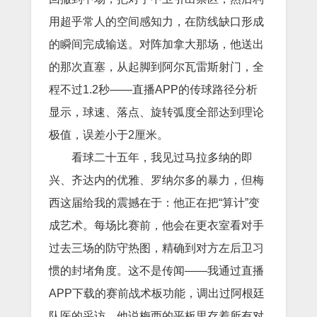
用超乎常人的空间感知力，在防线缺口形成
的瞬间完成输送。对阵加拿大那场，他送出
的那次直塞，从起脚到阿尔瓦雷斯射门，全
程不过1.2秒——直播APP的传球路径分析
显示，球速、落点、旋转弧度全部达到理论
极值，误差小于2厘米。
看球二十五年，我见过马拉多纳的即
兴、齐达内的优雅、罗纳尔多的暴力，但梅
西这届给我的震撼在于：他正在把“算计”变
成艺术。每场比赛前，他会在更衣室看对手
过去三场的防守热图，精确到对方左后卫习
惯的封堵角度。这不是传闻——我通过直播
APP下载的赛前战术板功能，调出过阿根廷
队医的采访，他说梅西的平板里存着所有对