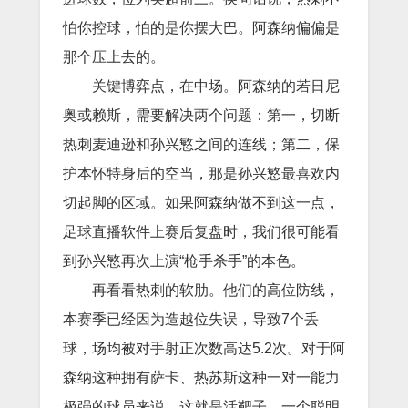
怕你控球，怕的是你摆大巴。阿森纳偏偏是
那个压上去的。
关键博弈点，在中场。阿森纳的若日尼
奥或赖斯，需要解决两个问题：第一，切断
热刺麦迪逊和孙兴慜之间的连线；第二，保
护本怀特身后的空当，那是孙兴慜最喜欢内
切起脚的区域。如果阿森纳做不到这一点，
足球直播软件上赛后复盘时，我们很可能看
到孙兴慜再次上演“枪手杀手”的本色。
再看看热刺的软肋。他们的高位防线，
本赛季已经因为造越位失误，导致7个丢
球，场均被对手射正次数高达5.2次。对于阿
森纳这种拥有萨卡、热苏斯这种一对一能力
极强的球员来说，这就是活靶子。一个聪明