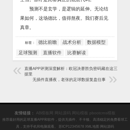
预测不是玄学，是逻辑的延伸。无论结
果如何，这场德比，值得熬夜。我们赛后见
真章。
德比前瞻
战术分析
数据模型
标签：
足球预测
直播软件
比赛解读
直播APP评测深度解析：欧冠决赛胜负密码藏在这三个数
据里
无插件直播夜，老张的足球数据复盘往事
友情链接：
AB模板网
网站源码
网站模板
pbootcms模板
推荐最好用的足球直播APP和软件，提供无插件、不卡顿、高清稳定的免费看球工
具，支持手机和电脑观看。
苏ICP12345678
XML地图
网站源码