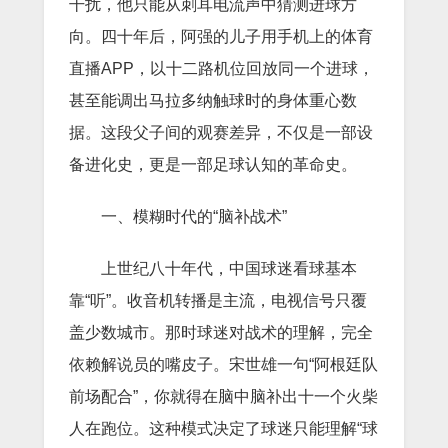
干扰，他只能从刺耳电流声中猜测进球方
向。四十年后，阿强的儿子用手机上的体育
直播APP，以十二路机位回放同一个进球，
甚至能调出马拉多纳触球时的身体重心数
据。这段父子间的观赛差异，不仅是一部设
备进化史，更是一部足球认知的革命史。
一、模糊时代的“脑补战术”
上世纪八十年代，中国球迷看球基本
靠“听”。收音机转播是主流，电视信号只覆
盖少数城市。那时球迷对战术的理解，完全
依赖解说员的嘴皮子。宋世雄一句“阿根廷队
前场配合”，你就得在脑中脑补出十一个火柴
人在跑位。这种模式决定了球迷只能理解“球