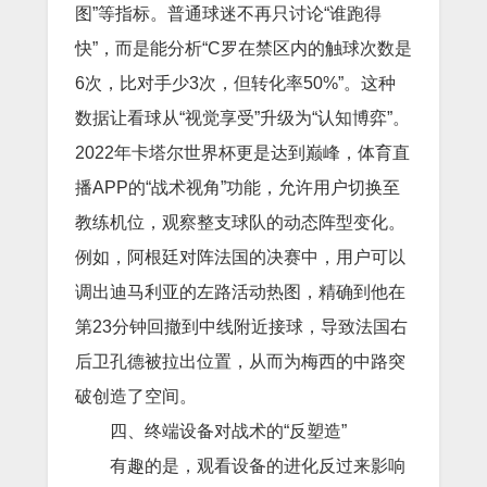
图”等指标。普通球迷不再只讨论“谁跑得
快”，而是能分析“C罗在禁区内的触球次数是
6次，比对手少3次，但转化率50%”。这种
数据让看球从“视觉享受”升级为“认知博弈”。
2022年卡塔尔世界杯更是达到巅峰，体育直
播APP的“战术视角”功能，允许用户切换至
教练机位，观察整支球队的动态阵型变化。
例如，阿根廷对阵法国的决赛中，用户可以
调出迪马利亚的左路活动热图，精确到他在
第23分钟回撤到中线附近接球，导致法国右
后卫孔德被拉出位置，从而为梅西的中路突
破创造了空间。
四、终端设备对战术的“反塑造”
有趣的是，观看设备的进化反过来影响