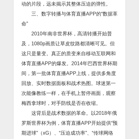
动的片段，远未揭示其整体压迫的弹性。
三、数字转播与体育直播APP的“数据革
命”
2010年南非世界杯，高清转播开始普
及，1080p画质让草皮纹路都清晰可见。但
这只是量变。真正的质变来自移动互联网和
体育直播APP的爆发。2014年巴西世界杯期
间，第一批体育直播APP上线，提供多角度
回放、实时数据面板和战术热图。球迷第一
次能像教练一样，在手机上暂停画面，观察
梅西拿球时，对手防线是否在收缩。
这背后是战术数据的革命。以2018年俄
罗斯世界杯为例，体育直播APP开始提供“预
期进球”（xG）、“压迫成功率”、“传球网络