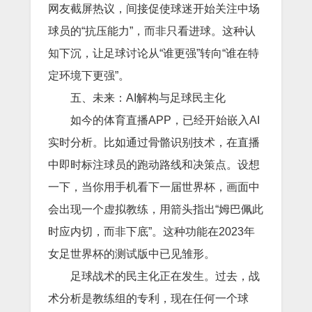
网友截屏热议，间接促使球迷开始关注中场
球员的“抗压能力”，而非只看进球。这种认
知下沉，让足球讨论从“谁更强”转向“谁在特
定环境下更强”。
五、未来：AI解构与足球民主化
如今的体育直播APP，已经开始嵌入AI
实时分析。比如通过骨骼识别技术，在直播
中即时标注球员的跑动路线和决策点。设想
一下，当你用手机看下一届世界杯，画面中
会出现一个虚拟教练，用箭头指出“姆巴佩此
时应内切，而非下底”。这种功能在2023年
女足世界杯的测试版中已见雏形。
足球战术的民主化正在发生。过去，战
术分析是教练组的专利，现在任何一个球