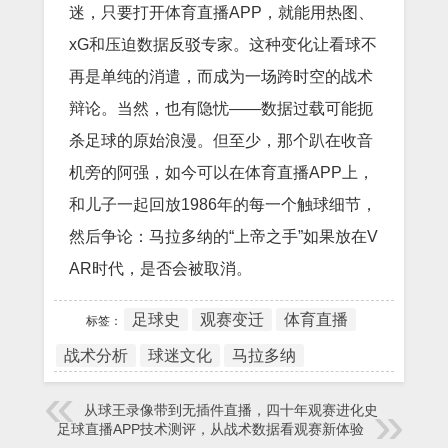
迷，只要打开体育直播APP，就能用热图、
xG和压迫数据反驳专家。这种变化让看球不
再是单纯的消遣，而成为一场跨时空的战术
辩论。当然，也有隐忧——数据过载可能扼
杀足球的原始浪漫。但至少，那个趴在收音
机旁的阿强，如今可以在体育直播APP上，
和儿子一起回放1986年的每一个触球细节，
然后争论：马拉多纳的“上帝之手”如果放在V
AR时代，是否会被取消。
足球史
观赛变迁
体育直播
标签：
战术分析
球迷文化
马拉多纳
从球王录像带到无插件直播，四十年观赛进化史
足球直播APP技术测评，从战术数据看观赛新体验