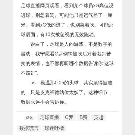
足球直播网页观看，看到某个球员xG高但没
进球，别急着骂。可能他只是运气差了一厘
米。看到xG低的进了，也别急着吹。可能那
球后面，有10次被忽视的无效跑动。
说白了，足球是人的游戏，不是数字的
游戏。我宁愿看C罗倒钩被吹后对着裁判苦
笑的表情，也不愿再听哪个数据告诉你“这球
不该进”。
ps：勒温那0.05的头球，其实顶得挺准
的，只是皮克福德站位太妖了。这种细节，
数据永远不会告诉你。
足球直播
C罗
B费
英超
标签：
数据谎言
球迷吐槽