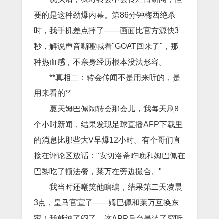
要的是这种劲爆内幕。第86分钟梅西绝杀
时，我手机差点摔了——画面比官方源快3
秒，解说声音嘶哑喊着"GOAT回来了"，那
种热血感，不亲身经历根本没法形容。
**真相二：转会传闻不是用来听的，是
用来看的**
夏天姆巴佩闹转会那会儿，我每天刷8
个小时新闻，结果发现足球直播APP下载里
的消息比那些大V早爆12小时。有个哥们直
接在评论区放话："安切洛蒂昨晚和姆巴佩在
巴黎吃了顿法餐，莱万在旁边撮合。"
我当时还嘲笑他瞎编，结果第二天凌晨
3点，皇马官宣了——姆巴佩和莱万互换东
家！我就纳了闷了，这APP后台是装了窃听