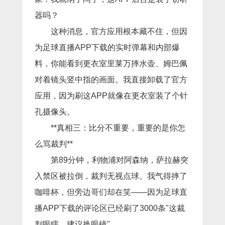
器吗？
这种消息，官方应用根本藏不住，但因
为足球直播APP下载的实时弹幕和内部爆
料，你能看到更衣室里莱万摔水壶、姆巴佩
对着镜头竖中指的画面。我直接卸载了官方
应用，因为刷这APP就像在更衣室装了个针
孔摄像头。
**真相三：比分不重要，重要的是你怎
么骂裁判**
第89分钟，利物浦对阿森纳，萨拉赫突
入禁区被拉倒，裁判无视点球。我气得摔了
咖啡杯，但旁边哥们却在笑——因为足球直
播APP下载的评论区已经刷了3000条"这裁
判眼瞎，建议换眼镜"。