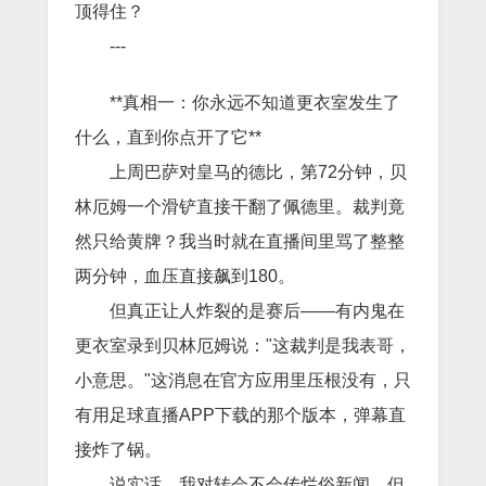
顶得住？
---
**真相一：你永远不知道更衣室发生了
什么，直到你点开了它**
上周巴萨对皇马的德比，第72分钟，贝
林厄姆一个滑铲直接干翻了佩德里。裁判竟
然只给黄牌？我当时就在直播间里骂了整整
两分钟，血压直接飙到180。
但真正让人炸裂的是赛后——有内鬼在
更衣室录到贝林厄姆说："这裁判是我表哥，
小意思。"这消息在官方应用里压根没有，只
有用足球直播APP下载的那个版本，弹幕直
接炸了锅。
说实话，我对转会不会传烂俗新闻，但