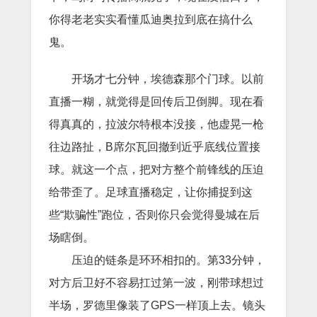
你得老老实实看懂瓜迪奥拉到底在搞什么
鬼。
开场才七分钟，埃德森那个门球。以前
直播一糊，就觉得是回传后卫倒脚。现在看
得真真的，拉波尔特根本没接，他虚晃一枪
往边路扯，B席尔瓦回撤到近乎底线位置接
球。就这一个点，把对方整个前锋线的压迫
给带歪了。足球直播稳定，让你捕捉到这
些“欺骗性”跑位，否则你只会觉得曼城在后
场瞎倒。
压迫的链条是环环相扣的。第33分钟，
对方后卫好不容易扛过第一波，刚带球想过
半场，罗德里像装了GPS一样顶上去。镜头