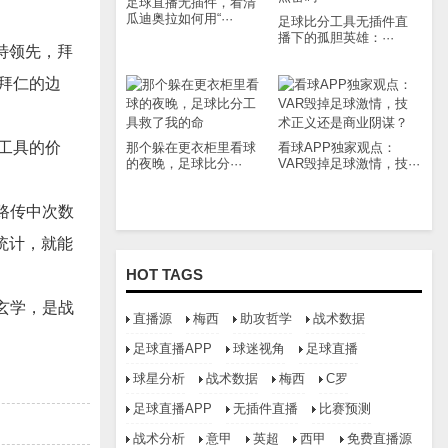
足球直播无插件，看清
瓜迪奥拉如何用“···
足球比分工具无插件直
播下的孤胆英雄：···
特领先，拜
拜仁的边
分工具的价
那个躲在更衣柜里看球
看球APP独家观点：
的夜晚，足球比分···
VAR毁掉足球激情，技···
路传中次数
统计，就能
HOT TAGS
玄学，是战
直播源
梅西
助攻哲学
战术数据
足球直播APP
球迷视角
足球直播
球星分析
战术数据
梅西
C罗
足球直播APP
无插件直播
比赛预测
战术分析
意甲
英超
西甲
免费直播源