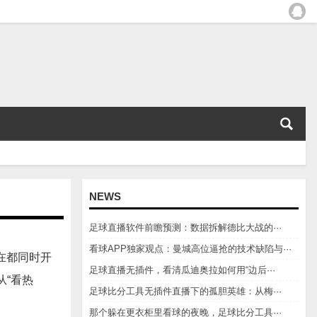
NEWS
足球直播软件前瞻预测：数据拆解德比大战的···
看球APP独家观点：曼城高位逼抢的技术缺陷与···
在都同时开
足球直播无插件，看清瓜迪奥拉如何用“边后···
从“看热
足球比分工具无插件直播下的孤胆英雄：从梅···
那个躲在更衣柜里看球的夜晚，足球比分工具···