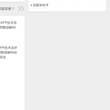
流媒体技术
播该信谁？
PP技术流评
用数据解码绿
暗战