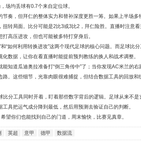
，场均丢球有0.7个来自定位球。
的节奏，但拜仁的整体实力和替补深度更胜一筹。如果上半场多
扭转局面。比分可能是2比3或3比2，拜仁险胜。直播时注意看
想打高压进攻，但也可能被多特打穿身后。
”和“如何利用转换进攻”这两个现代足球的核心问题。而足球比
视化数据，让你在看直播时能提前预判教练的换人和战术调整。
能知道瓜迪奥拉准备打“倒三角传中”了；当你发现AC米兰的右
边路。这些细节，光靠肉眼很难捕捉，但结合数据工具的回放和
足球比分工具同时开着，盯着那些数字背后的逻辑。足球从来不是
据工具把运气成分降到最低，然后用预测去验证自己的判断。
。希望你们也能找到自己的门道，周末愉快，比赛见真章。
测
英超
意甲
德甲
数据流