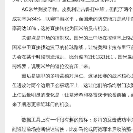
AC米兰则变了样。皮奥利让吉鲁打中锋，但配了两
成功率为34%，联赛中游水平，而国米的防空能力是意甲
率高达18%，这将直接转化为国米的反击机会。
关键点是中场的控制权。国米的三中场在控球率上略
国米中卫直接找边翼卫的传球路线，让特奥和卡拉布里亚
力会在某个时段制造混乱。比分偏向2比1或1比1，国米
劳塔罗，说明米兰的逼抢没有压上来。
最后是德甲的多特蒙德对拜仁。这场比赛的战术核心是
但进攻时两个边后卫会极端压上，这让他们的场均射门次数
上任后最明显的变化是：让基米希和格雷茨卡轮番前插，
来了凯恩更靠近球门的机会。
数据工具上有一个很有趣的指标：多特的反击成功率
能通过前场抢断快速转换，比如马伦或阿德耶米启动的那