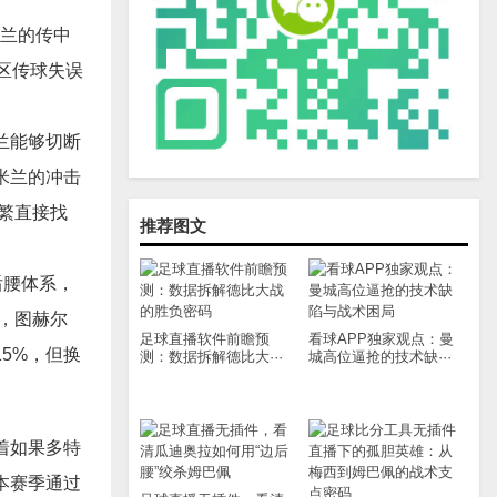
米兰的传中
区传球失误
兰能够切断
米兰的冲击
繁直接找
推荐图文
后腰体系，
，图赫尔
足球直播软件前瞻预
看球APP独家观点：曼
5%，但换
测：数据拆解德比大···
城高位逼抢的技术缺···
着如果多特
本赛季通过