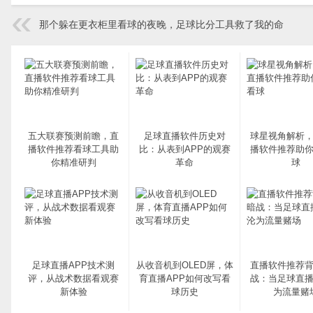
那个躲在更衣柜里看球的夜晚，足球比分工具救了我的命
五大联赛预测前瞻，直
足球直播软件历史对
球星视角解析
播软件推荐看球工具助
比：从表到APP的观赛
播软件推荐助
你精准研判
革命
球
足球直播APP技术测
从收音机到OLED屏，体
直播软件推荐
评，从战术数据看观赛
育直播APP如何改写看
战：当足球直播
新体验
球历史
为流量赌