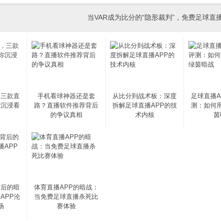
当VAR成为比分的“隐形裁判”，免费足球直
，三款直
手机看球神器还是套
从比分到战术板：深度
足球直播A
你沉浸看
路？直播软件推荐背后
拆解足球直播APP的技
测：如何
的争议真相
术内核
茵
背后的暗
体育直播APP的暗战：
APP沦
当免费足球直播杀死比
场
赛体验