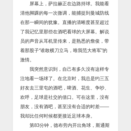
屏幕上，萨拉赫正在边路持球。我能看
清他脚踝的每一次微调，能捕捉到曼城防线
在那一瞬间的犹豫。直播的清晰度甚至超过
了我记忆里那些在酒吧看球的大屏幕。解说
员的声音从耳机里传来，是熟悉的詹俊，带
着那股子“谁敢横刀立马，唯我范大将军”的
激情。
我突然意识到，自己有多久没有这样专
注地看一场球了。在北京时，我总是约三五
好友去三里屯的酒吧，啤酒、花生、争吵、
欢呼，足球是社交的借口。可在这里，没有
朋友，没有酒吧，甚至没有合适的时差——
我却比任何时候都更接近足球本身。
第83分钟，德布劳内开出角球，斯通斯