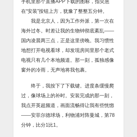
手机里那个直播APP下载的图标，指尖悬
在“安装”按钮上方，犹豫了整整五分钟。
我是北京人，因为工作外派，第一次在
海外过冬。时差让我的生物钟彻底紊乱——
国内凌晨两三点，正是这里傍晚。我习惯性
地想打开电视看球，却发现房间里那个老式
电视只有几个本地频道。那一刻，孤独感像
窗外的冷雨，无声地将我包裹。
终于，我按下了下载键。进度条缓慢爬
过，像球场上的补时。安装完成的那一刻，
我点开英超频道，画面流畅得让我有些恍惚
——安菲尔德球场，利物浦对阵曼城，第78
分钟，比分1比1。