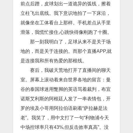
前点后蹭，皮球划出一道诡异的弧线，擦着
立柱飞出底线。我下意识地拍了一下床沿，
就像坐在工体看台上那样。手机差点从手里
滑落，我慌忙接住,心跳快得像刚跑了十圈。
那一刻我明白了，足球从来不是关于场
地的，而是关于连接的。而那个直播APP,就
是连接我和所有热爱的那根线。
赛后，我破天荒地打开了直播间的聊天
室。屏幕上滚动着来自世界各地的留言：曼
谷的泰国球迷用蹩脚的英语骂着裁判，布宜
诺斯艾利斯的阿根廷人发了一串表情包，开
罗的埃及小哥用阿拉伯语刷着“萨拉赫是法
老”。我笑了，用中文打了一句“利物浦今天
中场控球率只有43%,但反击效率真高”。没