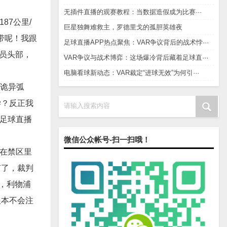
无插件直播的观赛教程：当数据造假成为比赛···
87公里/
巨星独舞难救主，罗德里戈的孤胆英雄夜
带呢！我跟
足球直播APP热点聚焦：VAR争议背后的战术悖···
员头部，
VAR争议与战术博弈：这场爆冷背后藏着足球直···
电脑看球新动态：VAR裁定“进球无效”为何引···
“诡异弧
学？反正我
请输入搜索内容
开足球直播
微信公众帐号-扫一扫哦！
多在禁区里
有了，裁判
，利物浦
根本不会注