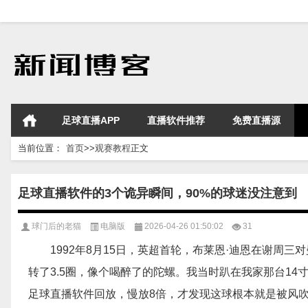
足球直播APP
直播软件推荐
免费直播源
当前位置：
首页
>>
观赛教程
正文
足球直播软件的3个诡异瞬间，90%的球迷没注意到
球门后的老猫
电脑版
2026-04-26 01:50:02
31
1992年8月15日，英超首轮，布莱恩·迪恩在谢周
转了3.5圈，像个喝醉了的陀螺。我当时趴在我家那台1
足球直播软件回放，慢放8倍，才发现这球根本就是被风吹歪