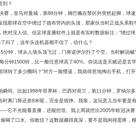
意到？
决赛，皇马对曼城，第88分钟，姆巴佩在禁区外突然起脚，球速1
发现那球在空中绕过了德布劳内的头顶，那家伙当时正低头系鞋
，绝对没人信。但足球直播软件上就是有实时数据标注：“绕过球
纳了闷了，这年头连机器都不信了，信什么？
第45分钟，球从人墙头顶飞过，门将诺伊尔扑了个空。当时解说喊
每分钟1500转，比一般任意球高了40%。你说这是天赋还是玄
那球转了多少圈吗？”对方一脸懵逼，我就得意地掏出手机，打
瞬间。比如1998年世界杯，巴西对荷兰，第11分钟，罗纳尔
当时离门将还差8米呢，完全是假摔。我靠，这玩意儿当年要是
—它不光能看直播，还能挖坟。我上周就挖出2005年欧冠决赛
区偷喝了口水。你敢信？这数据藏得真深，要不是我闲得蛋疼，