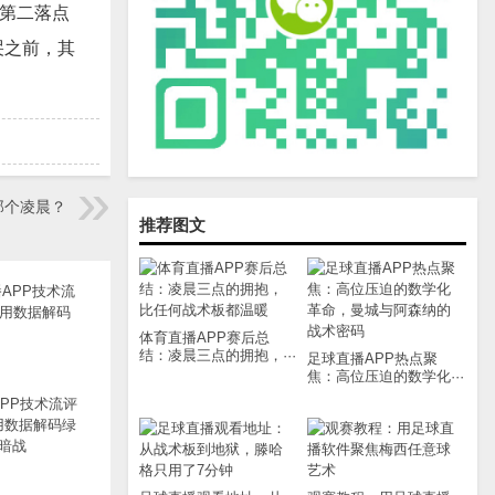
者第二落点
哭之前，其
那个凌晨？
推荐图文
体育直播APP赛后总
结：凌晨三点的拥抱，···
足球直播APP热点聚
焦：高位压迫的数学化···
PP技术流评
用数据解码绿
暗战