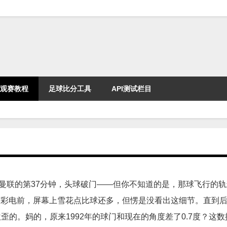
观赛教程
足球比分工具
API测试栏目
三对曼联的第37分钟，头球破门——但你不知道的是，那球飞行的
4寸彩电前，屏幕上雪花点比球还多，但愣是没看出这细节。直到
的。妈的，原来1992年的球门和现在的角度差了0.7度？这数