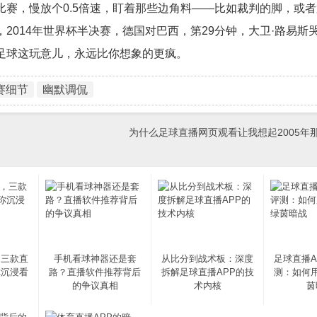
赛，慢放个0.5倍速，盯着那些边角料——比如裁判的脚，或
2014年世界杯半决赛，德国对巴西，第29分钟，大卫·路易斯
足球这玩意儿，永远比你想象的更疯。
赛细节
幽默调侃
为什么足球直播网页观看让我想起2005年
，三款直
手机看球神器还是套
从比分到战术板：深度
足球直播A
你沉浸看
路？直播软件推荐背后
拆解足球直播APP的技
测：如何
的争议真相
术内核
茵