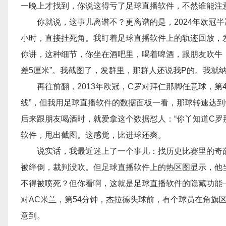
一晚上才找到，你说这得亏了足球直播软件，不然谁能注
你就说，这事儿离谱不？更离谱的是，2024年欧冠半
小时，直接挂死角。我盯着足球直播软件上的轨迹回放，
你讲，这种细节，你坐在酒吧里，喝着啤酒，跟朋友吹牛
差5厘米”。我截图了，发群里，那群人还说我P的。我就
再往前翻，2013年欧冠，C罗对拜仁那脚任意球，
线”，但我用足球直播软件的数据面板一看，那球转速达到
后来跟朋友喝酒时，就爱拿这个数据怼人：“你丫知道C罗
软件，甩出截图。这感觉，比进球还爽。
说实话，我最近迷上了一个事儿：找历史比赛里的奇葩
被绊倒，裁判没吹。但足球直播软件上的热区图显示，他
不得被喷死？但你看啊，这就是足球直播软件的隐藏功能—
对AC米兰，第54分钟，杰拉德头球前，有个球员在角旗
意到。