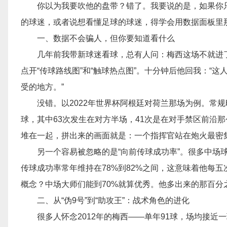
你以为我要吹他的盘带？错了。我要说的是，如果你
的球迷，或者说想看懂足球的球迷，得学会用数据面板里
一、数据不会骗人，但你要知道看什么
几年前我带新球迷看球，总有人问：梅西这场不就进
点开“传球路线图”和“触球热点图”。十分钟后他回我：
受的地方。”
没错。以2022年世界杯阿根廷对荷兰那场为例。常
球，其中63次发生在对方半场，41次是在对手禁区前沿
堆在一起，拼出来的画面就是：一个指挥官站在炮火最密
另一个容易被忽略的是“向前传球成功率”。很多中场
传球成功率常年维持在78%到82%之间，这意味着他每
概念？中场大师们能到70%就算优秀。他多出来的那百分
二、从“伪9号”到“助攻王”：战术角色的进化
很多人怀念2012年的梅西——单年91球，场均接近