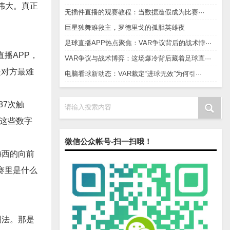
伟大。真正
无插件直播的观赛教程：当数据造假成为比赛···
巨星独舞难救主，罗德里戈的孤胆英雄夜
足球直播APP热点聚焦：VAR争议背后的战术悖···
播APP，
VAR争议与战术博弈：这场爆冷背后藏着足球直···
是对方最难
电脑看球新动态：VAR裁定“进球无效”为何引···
87次触
请输入搜索内容
。这些数字
微信公众帐号-扫一扫哦！
梅西的向前
赛里是什么
踢法。那是