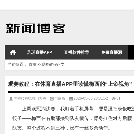
足球直播APP
直播软件推荐
免费直播源
当前位置：
首页
>>
观赛教程
正文
观赛教程：在体育直播APP里读懂梅西的“上帝视角”
老特拉福德看门大爷
电脑版
2026-05-05 23:31:52
51
上周欧冠淘汰赛，我盯着手机屏幕，硬是没把晚饭吃
筷子——梅西在右肋部接到队友横传，背身扛住对方后腰
队友。整个过程不到三秒，没有一丝多余动作。