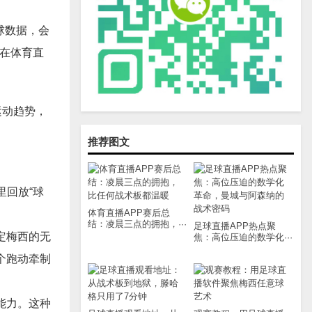
球数据，会
而在体育直
运动趋势，
推荐图文
里回放“球
体育直播APP赛后总
结：凌晨三点的拥抱，···
足球直播APP热点聚
定梅西的无
焦：高位压迫的数学化···
个跑动牵制
能力。这种