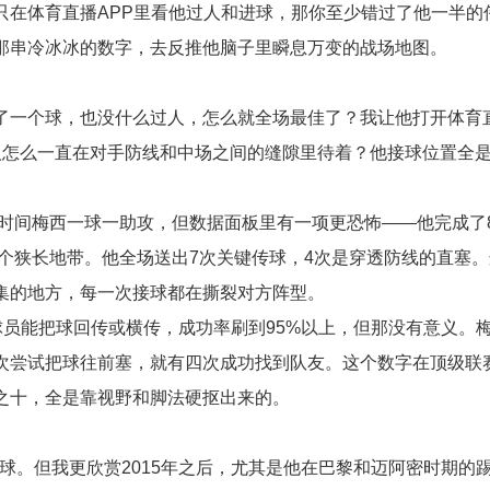
只在体育直播APP里看他过人和进球，那你至少错过了他一半的
那串冷冰冰的数字，去反推他脑子里瞬息万变的战场地图。
了一个球，也没什么过人，怎么就全场最佳了？我让他打开体育直
“这人怎么一直在对手防线和中场之间的缝隙里待着？他接球位置全
规时间梅西一球一助攻，但数据面板里有一项更恐怖——他完成了
那个狭长地带。他全场送出7次关键传球，4次是穿透防线的直塞
集的地方，每一次接球都在撕裂对方阵型。
球员能把球回传或横传，成功率刷到95%以上，但那没有意义。
五次尝试把球往前塞，就有四次成功找到队友。这个数字在顶级联
之十，全是靠视野和脚法硬抠出来的。
一球。但我更欣赏2015年之后，尤其是他在巴黎和迈阿密时期的