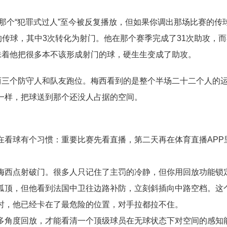
的那个“犯罪式过人”至今被反复播放，但如果你调出那场比赛的传
的传球，其中3次转化为射门。他在那个赛季完成了31次助攻，
这意味着他把很多本不该形成射门的球，硬生生变成了助攻。
两三个防守人和队友跑位。梅西看到的是整个半场二十二个人的
一样，把球送到那个还没人占据的空间。
看球有个习惯：重要比赛先看直播，第二天再在体育直播APP
梅西点射破门。很多人只记住了主罚的冷静，但你用回放功能锁
弧顶，但他看到法国中卫往边路补防，立刻斜插向中路空档。这
时，他已经卡在了最危险的位置，对手拉都拉不住。
多角度回放，才能看清一个顶级球员在无球状态下对空间的感知