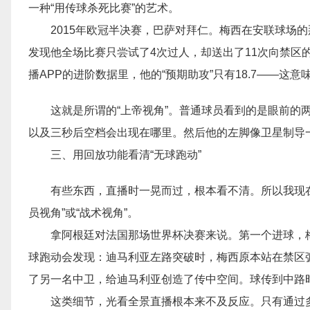
一种“用传球杀死比赛”的艺术。
2015年欧冠半决赛，巴萨对拜仁。梅西在安联球场
发现他全场比赛只尝试了4次过人，却送出了11次向禁区
播APP的进阶数据里，他的“预期助攻”只有18.7——
这就是所谓的“上帝视角”。普通球员看到的是眼前的
以及三秒后空档会出现在哪里。然后他的左脚像卫星制导
三、用回放功能看清“无球跑动”
有些东西，直播时一晃而过，根本看不清。所以我现在
员视角”或“战术视角”。
拿阿根廷对法国那场世界杯决赛来说。第一个进球，
球跑动会发现：迪马利亚左路突破时，梅西原本站在禁区
了另一名中卫，给迪马利亚创造了传中空间。球传到中路
这类细节，光看全景直播根本来不及反应。只有通过