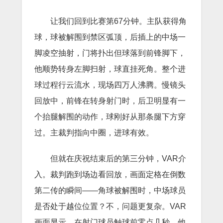
让我们回到比赛第67分钟。主队获得角
球，球被解围到禁区弧顶，后插上的中场一
脚凌空抽射，门将扑出但球落到前锋脚下，
他顺势转身左脚扫射，球直挂死角。整个进
球过程行云流水，现场四万人沸腾。慢镜头
回放中，前锋在转身射门时，后卫明显有一
个抬腿解围的动作，球刚好从那条腿下方穿
过。主裁判指向中圈，进球有效。
但就在庆祝结束后的第三分钟，VAR介
入。裁判跑到场边看回放，画面定格在倒数
第二传的瞬间——角球被解围时，中场球员
是否处于越位位置？不，问题更复杂。VAR
画面显示，在射门球员触球前零点几秒，他