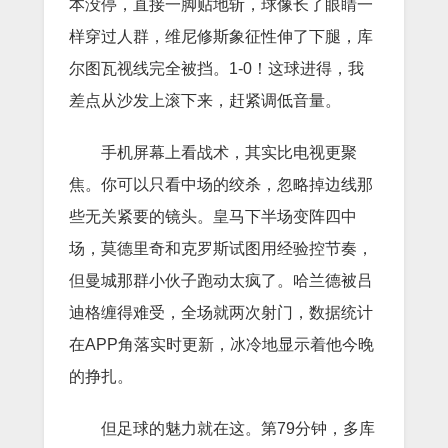
本没停，直接一脚贴地斩，球像长了眼睛一
样穿过人群，维尼修斯象征性伸了下腿，库
尔图瓦视线完全被挡。1-0！这球进得，我
差点从沙发上滚下来，赶紧调低音量。
手机屏幕上看战术，其实比电视更聚
焦。你可以只看中场的绞杀，忽略掉边线那
些无关紧要的镜头。皇马下半场变阵四中
场，莫德里奇和克罗斯试图用经验控节奏，
但曼城那群小伙子跑动太疯了。哈兰德被吕
迪格缠得难受，全场就两次射门，数据统计
在APP角落实时更新，冰冷地显示着他今晚
的挣扎。
但足球的魅力就在这。第79分钟，多库