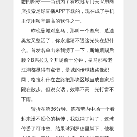
悉的图标——当初为了看欧冠专门去应用商
店搜索足球直播APP下载的，现在成了手机
里使用频率最高的软件之一。
昨晚曼城对皇马，那叫一个窒息。瓜迪
奥拉又整活了，你永远猜不透这光头在想什
么。首发名单出来我愣了一下，斯通斯踢后
腰？B席拉边？开场前十分钟，皇马那帮老
江湖都显得有点懵，曼城的传球线路像织
网，格拉利什在左路把那块区域当成自家后
院在散步。但说实话，效率不高，光打雷不
下雨。
转折在第36分钟。德布劳内中场一个看
起来漫不经心的横传，我就纳了闷了，这球
传丢了可咋整。结果球到罗德里脚下，他根