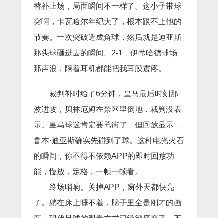
替补上场，局面瞬间不一样了。这小子带球
突啊，卡瓦哈尔年纪大了，根本跟不上他的
节奏。一次突破造成角球，然后就是迪亚斯
那头球砸进去的瞬间。2-1，伊蒂哈德球场
那声浪，隔着耳机都能把我耳膜震疼。
裁判补时给了6分钟，皇马最后时刻那
波进攻，贝林厄姆在禁区里倒地，裁判没表
示。皇马球迷肯定要骂街了，但回放显示，
鲁本·迪亚斯确实先碰到了球。这种电光火石
的瞬间，你不得不依赖APP的即时回放功
能，慢放，定格，一帧一帧看。
终场哨响。关掉APP，窗外天都快亮
了。躺在床上睡不着，脑子里全是刚才的画