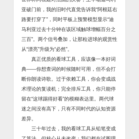
亚破门前，我的旧时代直觉告诉我“阿根廷右
路要打穿了”，同时平板上预警模型显示“迪
马利亚过去十分钟在该区域触球增幅百分之
三百”。两个信号叠加，让那粒进球的观赏性
从“漂亮”升级为“必然”。
真正优质的看球工具，应该像一本好词
典——你想查词的时候随时可用，但不会打
断你朗读诗歌。过于依赖工具，你会变成战
术理论的复读机；完全排斥工具，你只能停
留在“这球踢得好看”的模糊表达里。两代球
迷之间没有高下，只有不同时代的认知资源
差异。
三十年过去，我的看球工具从铅笔变成
了算法，但核心从未改变：我们都在试图理