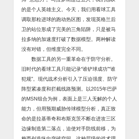
的是个人英雄主义。今天，我们用看球工具
调取那粒进球的跑动热区图，发现英格兰后
卫的站位形成了完美的三角陷阱，只是被马
拉多纳的加速度打破了数据模型。两种解读
没有对错，但维度完全不同。
数据工具的另一重革命在于防守分析。
旧时代的看球工具只能记录“谁铲球成功”“谁
犯规”。现代战术分析引入了压迫强度、防守
阵型紧凑度和拦截线路预测。以2015年巴萨
的MSN组合为例，表面上是三人无解的个人
能力，但用预期威胁传球模型分析，真正致
命的是拉基蒂奇和布斯克茨不断在进攻三区
边缘制造第二落点，迫使对手防线前移，为
梅西创造纵向突破空间。这种层级的战术理