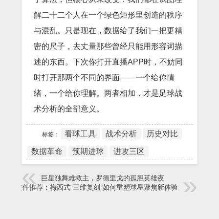
解二十二个人在一个绿色矩形里创造的秩序
与混乱。只是现在，数据给了我们一把更精
密的尺子，去丈量那些曾经只能用形容词描
述的东西。下次你打开直播APP时，不妨同
时打开那两个不同的界面——一个给你情
绪，一个给你理解。两者相加，才是足球战
术分析的全部意义。
看球工具
战术分析
历史对比
标签：
数据革命
预期进球
进攻三区
巨星独舞难救主，罗德里戈的孤胆英雄夜
看球软件推荐：梅西式“三维复刻”如何重塑球星聚焦新体验