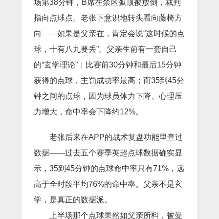
场第38分钟，B席在禁区弧顶被放倒，裁判
指向点球点。老张下意识地转头看向藤椅方
向——如果是父亲在，肯定会说“这时候的点
球，十有八九要丢”。父亲生前有一套自己
的“玄学理论”：比赛前30分钟和最后15分钟
获得的点球，主罚成功率最高；而35到45分
钟之间的点球，因为球员体力下降、心理压
力增大，命中率会下降约12%。
老张后来在APP的战术复盘功能里查过
数据——过去五个赛季英超点球数据确实显
示，35到45分钟的点球命中率只有71%，远
高于全时段平均76%的命中率。父亲不是玄
学，是真正的数据派。
上半场那个点球果然如父亲所料，被曼