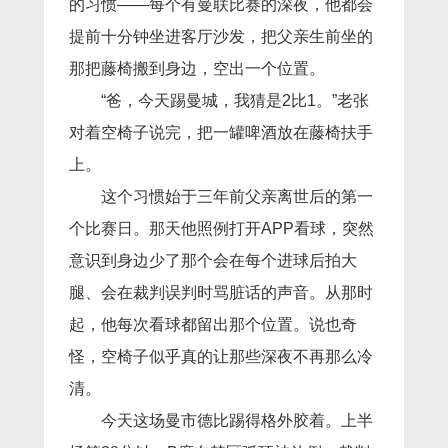
的习惯——每个有曼联比赛的深夜，他都会
提前十分钟坐进客厅沙发，把父亲生前坐的
那把藤椅搬到身边，空出一个位置。
“爸，今天踢曼城，我猜是2比1。”老张
对着空椅子说完，把一罐啤酒放在藤椅扶手
上。
这个习惯始于三年前父亲离世后的第一
个比赛日。那天他照例打开APP看球，突然
意识到身边少了那个会在每个进球后拍大
腿、会在裁判误判时骂脏话的声音。从那时
起，他每次看球都留出那个位置。说也奇
怪，空椅子似乎真的让那些深夜不再那么冷
清。
今天这场曼市德比踢得格外胶着。上半