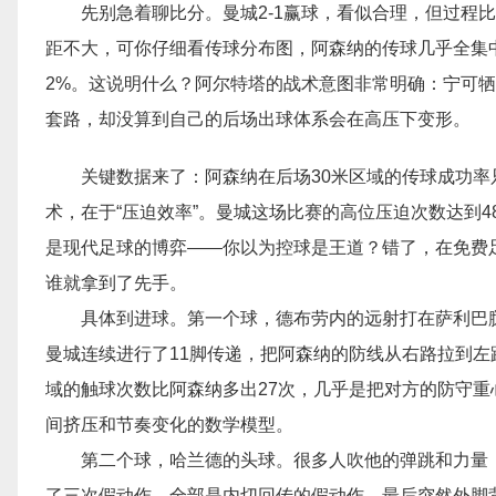
先别急着聊比分。曼城2-1赢球，看似合理，但过程
距不大，可你仔细看传球分布图，阿森纳的传球几乎全集中
2%。这说明什么？阿尔特塔的战术意图非常明确：宁可
套路，却没算到自己的后场出球体系会在高压下变形。
关键数据来了：阿森纳在后场30米区域的传球成功率只
术，在于“压迫效率”。曼城这场比赛的高位压迫次数达到4
是现代足球的博弈——你以为控球是王道？错了，在免费
谁就拿到了先手。
具体到进球。第一个球，德布劳内的远射打在萨利巴腿
曼城连续进行了11脚传递，把阿森纳的防线从右路拉到
域的触球次数比阿森纳多出27次，几乎是把对方的防守
间挤压和节奏变化的数学模型。
第二个球，哈兰德的头球。很多人吹他的弹跳和力量
了三次假动作，全部是内切回传的假动作，最后突然外脚