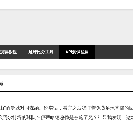
观赛教程
足球比分工具
API测试栏目
局
山”的曼城对阿森纳。说实话，看完之后我盯着免费足球直播的
么阿尔特塔的球队在伊蒂哈德总像是被施了咒？结果我发现，这