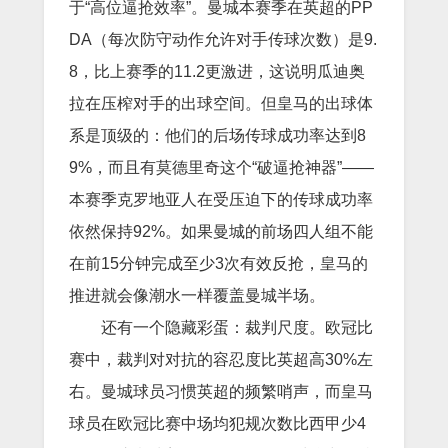
于“高位逼抢效率”。曼城本赛季在英超的PP
DA（每次防守动作允许对手传球次数）是9.
8，比上赛季的11.2更激进，这说明瓜迪奥
拉在压榨对手的出球空间。但皇马的出球体
系是顶级的：他们的后场传球成功率达到8
9%，而且有莫德里奇这个“破逼抢神器”——
本赛季克罗地亚人在受压迫下的传球成功率
依然保持92%。如果曼城的前场四人组不能
在前15分钟完成至少3次有效反抢，皇马的
推进就会像潮水一样覆盖曼城半场。
还有一个隐藏彩蛋：裁判尺度。欧冠比
赛中，裁判对对抗的容忍度比英超高30%左
右。曼城球员习惯英超的频繁哨声，而皇马
球员在欧冠比赛中场均犯规次数比西甲少4