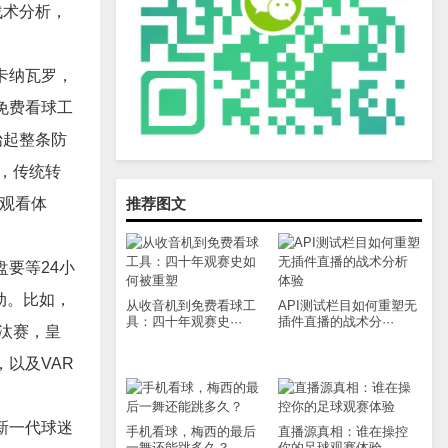
战术分析，
卡纳瓦罗，
免费看球工
抬起整条防
作，传统转
的观看体
推荐图文
要等24小
动。比如，
从收音机到免费看球工
API测试栏目如何重塑无
具：四十年观赛史···
插件直播的战术分···
汰赛，皇
以及VAR
新一代球迷
手机看球，梅西的最后
直播源真相：谁在操控
一舞还能跳多久？
你的足球观赛体验