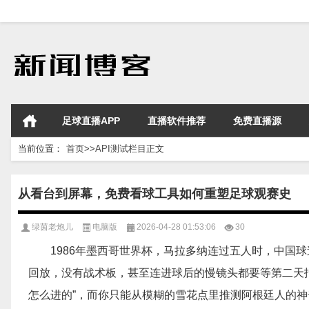
足球直播APP
直播软件推荐
免费直播源
当前位置：
首页
>>
API测试栏目
正文
从看台到屏幕，免费看球工具如何重塑足球观赛史
绿茵老炮儿
电脑版
2026-04-28 01:53:06
30
1986年墨西哥世界杯，马拉多纳连过五人时，中国
回放，没有战术板，甚至连进球后的慢镜头都要等第二天
怎么进的”，而你只能从模糊的雪花点里推测阿根廷人的神