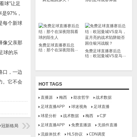
看球”让足
是97%，
是每个新球
择像父亲那
免费足球直播赛后总
结：那个在深夜陪我···
免费足球直播赛后总
足球的乐
结：欧冠曼城VS皇马···
路口，一边
力。它不会
HOT TAGS
直播源
梅西
助攻哲学
战术数据
足球直播APP
球迷视角
足球直播
球星分析
战术数据
梅西
C罗
足球直播APP
免费直播源
无插件直播
争冠新格局
流媒体技术
HLS协议
CDN调度