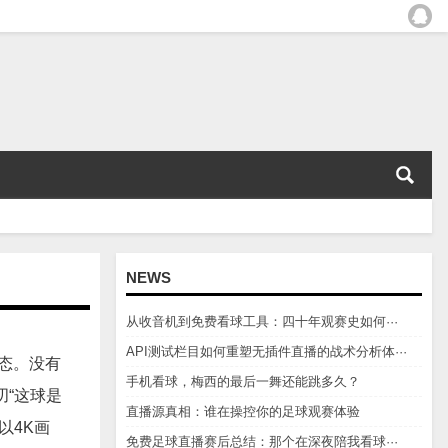
NEWS
从收音机到免费看球工具：四十年观赛史如何···
API测试栏目如何重塑无插件直播的战术分析体···
态。没有
手机看球，梅西的最后一舞还能跳多久？
“这球是
直播源真相：谁在操控你的足球观赛体验
以4K画
免费足球直播赛后总结：那个在深夜陪我看球···