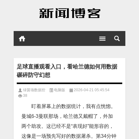
足球直播观看入口，看哈兰德如何用数据
碾碎防守幻想
绿茵场数据控
电脑版
2026-04-21 05:45:54
38
盯着屏幕上的数据统计，我有点恍惚。
曼城6-3曼联那场，哈兰德又戴帽了，外加
两个助攻。这已经不是“表现好”能形容的，
这像是一场预先写好的数据屠杀。第34分钟