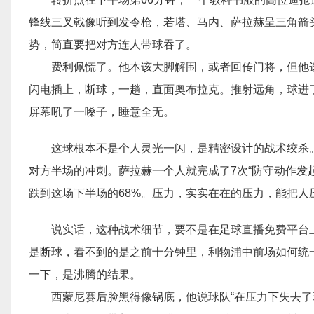
锋线三叉戟像听到发令枪，若塔、马内、萨拉赫呈三角箭
势，简直要把对方连人带球吞了。
费利佩慌了。他本该大脚解围，或者回传门将，但他
闪电插上，断球，一趟，直面奥布拉克。推射远角，球进
屏幕吼了一嗓子，睡意全无。
这球根本不是个人灵光一闪，是精密设计的战术绞杀
对方半场的冲刺。萨拉赫一个人就完成了7次“防守动作发
跌到这场下半场的68%。压力，实实在在的压力，能把人
说实话，这种战术细节，要不是在足球直播免费平台
是断球，看不到的是之前十分钟里，利物浦中前场如何统
一下，是沸腾的结果。
西蒙尼赛后脸黑得像锅底，他说球队“在压力下失去了