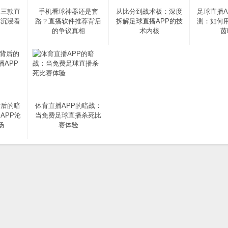
，三款直
手机看球神器还是套
从比分到战术板：深度
足球直播A
你沉浸看
路？直播软件推荐背后
拆解足球直播APP的技
测：如何
的争议真相
术内核
茵
背后的暗
体育直播APP的暗战：
APP沦
当免费足球直播杀死比
场
赛体验