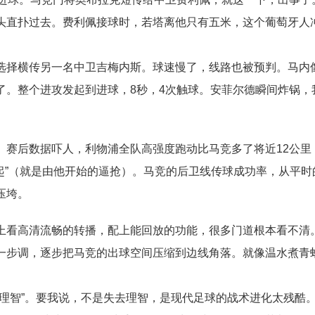
头直扑过去。费利佩接球时，若塔离他只有五米，这个葡萄牙人
选择横传另一名中卫吉梅内斯。球速慢了，线路也被预判。马内
了。整个进攻发起到进球，8秒，4次触球。安菲尔德瞬间炸锅，
。赛后数据吓人，利物浦全队高强度跑动比马竞多了将近12公里
起”（就是由他开始的逼抢）。马竞的后卫线传球成功率，从平时的
压垮。
上看高清流畅的转播，配上能回放的功能，很多门道根本看不清
一步调，逐步把马竞的出球空间压缩到边线角落。就像温水煮青
理智”。要我说，不是失去理智，是现代足球的战术进化太残酷