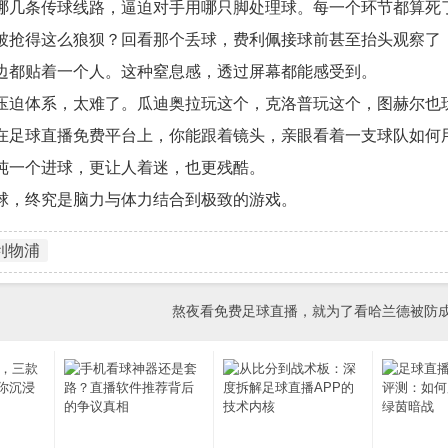
哪几条传球线路，逼迫对手用哪只脚处理球。每一个环节都算死
被抢得这么狼狈？回看那个丢球，费利佩接球前甚至抬头观察了
边都贴着一个人。这种窒息感，透过屏幕都能感受到。
压迫体系，太难了。瓜迪奥拉玩这个，克洛普玩这个，图赫尔也
在足球直播免费平台上，你能跟着镜头，亲眼看着一支球队如何
纯一个进球，更让人着迷，也更残酷。
球，终究是脑力与体力结合到极致的游戏。
利物浦
熬夜看免费足球直播，就为了看哈兰德被防