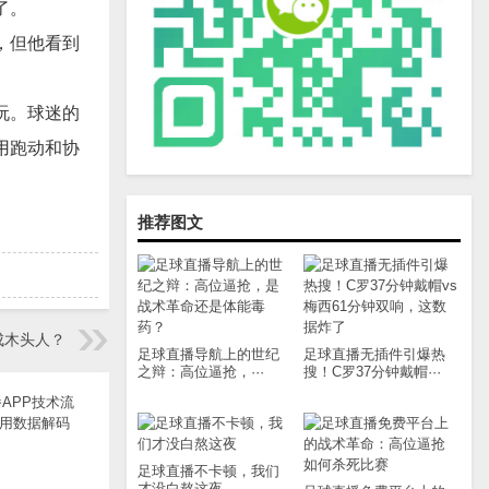
了。
，但他看到
玩。球迷的
用跑动和协
推荐图文
成木头人？
足球直播导航上的世纪
足球直播无插件引爆热
之辩：高位逼抢，···
搜！C罗37分钟戴帽···
足球直播不卡顿，我们
才没白熬这夜