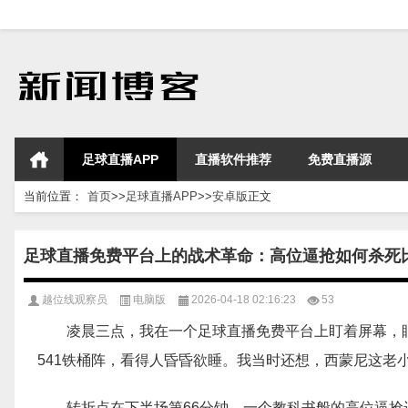
足球直播APP
直播软件推荐
免费直播源
当前位置：
首页
>>
足球直播APP
>>
安卓版
正文
足球直播免费平台上的战术革命：高位逼抢如何杀死
越位线观察员
电脑版
2026-04-18 02:16:23
53
凌晨三点，我在一个足球直播免费平台上盯着屏幕，
541铁桶阵，看得人昏昏欲睡。我当时还想，西蒙尼这老
转折点在下半场第66分钟，一个教科书般的高位逼