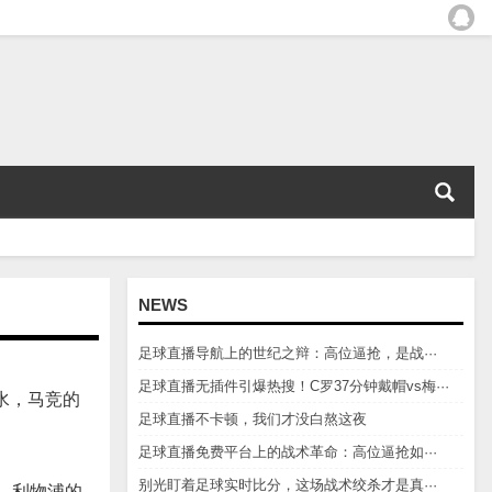
NEWS
足球直播导航上的世纪之辩：高位逼抢，是战···
足球直播无插件引爆热搜！C罗37分钟戴帽vs梅···
水，马竞的
足球直播不卡顿，我们才没白熬这夜
足球直播免费平台上的战术革命：高位逼抢如···
别光盯着足球实时比分，这场战术绞杀才是真···
。利物浦的