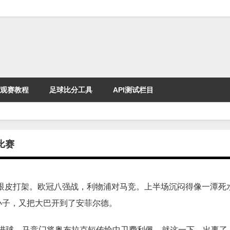
观赛教程
足球比分工具
API测试栏目
比赛
眼皮打架。欧冠八强战，利物浦对马竞。上半场沉闷得像一潭死
小子，又把大巴开到了安菲尔德。
抢进球。马竞门将奥布拉克短传给中卫费利佩，就这一下，出事了