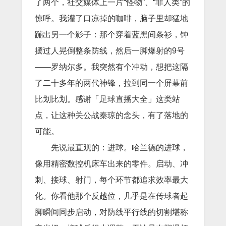
了两个，社交媒体上一片“怪物”、“非人类”的
惊呼。我灌了口凉掉的咖啡，脑子里却猛地
蹦出另一个影子：那个穿着蓝黑间条衫，钟
摆过人晃倒整条防线，然后一脚爆射的9号
——罗纳尔多。我突然有个冲动，想把这隔
了二十多年的两代神锋，拉到同一个屏幕前
比划比划。感谢「足球直播大全」这类站
点，让这种关公战秦琼的念头，有了落地的
可能。
先说最直观的：进球。哈兰德的进球，
像用精密数控机床车出来的零件。启动、冲
刺、接球、射门，每个环节都追求效率最大
化。你看他那个反越位，几乎是在传球者起
脚瞬间同步启动，对防线平行线的切割堪称