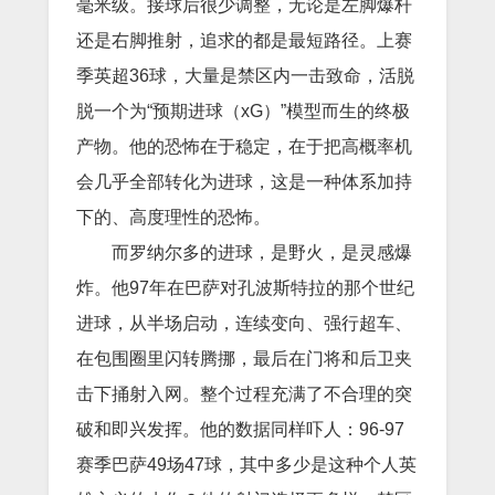
毫米级。接球后很少调整，无论是左脚爆杆
还是右脚推射，追求的都是最短路径。上赛
季英超36球，大量是禁区内一击致命，活脱
脱一个为“预期进球（xG）”模型而生的终极
产物。他的恐怖在于稳定，在于把高概率机
会几乎全部转化为进球，这是一种体系加持
下的、高度理性的恐怖。
而罗纳尔多的进球，是野火，是灵感爆
炸。他97年在巴萨对孔波斯特拉的那个世纪
进球，从半场启动，连续变向、强行超车、
在包围圈里闪转腾挪，最后在门将和后卫夹
击下捅射入网。整个过程充满了不合理的突
破和即兴发挥。他的数据同样吓人：96-97
赛季巴萨49场47球，其中多少是这种个人英