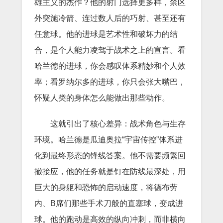
雄主义的杰作？他的射门选择更多样，禁区
外突施冷箭、连过数人后的巧射、甚至还有
任意球。他的进球是艺术性和破坏力的结
合，是个人能力凌驾于战术之上的宣言。看
哈兰德的进球，你会感叹体系精妙和个人效
率；看罗纳尔多的进球，你只会张大嘴巴，
怀疑人类的身体怎么能做出那些动作。
这就引出了核心差异：战术角色与生存
环境。哈兰德是瓜迪奥拉“宇宙传控”体系进
化到最终形态的锋线答案。他不需要频繁回
撤接应，他的任务就是钉在防线最深处，用
巨大的身躯和恐怖的启动速度，将德布劳
内、B席们那些手术刀般的直塞球，变成进
球。他的跑动是高效的纵向冲刺，而非横向