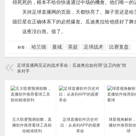
得死死的，根本不给你快速通过中场的機會。他们唯一的
关掉足球直播网的页面，天都快亮了。脑子里还是哈
级巨星在正确体系下的必然爆发。瓜迪奥拉给他搭好了舞
这夜没白熬。值了。
哈兰德
曼城
英超
足球战术
比赛复盘
标签：
足球直播网见证的战术革命：瓜迪奥拉如何用“边卫内收”绞
杀对手
五大联赛预测前瞻，直
足球直播软件历史对
球星视角解析
播软件推荐看球工具助
比：从表到APP的观赛
播软件推荐助
你精准研判
革命
球