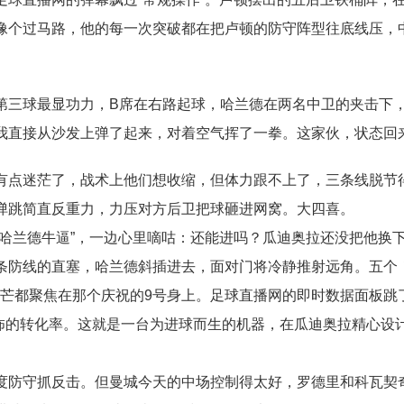
像个过马路，他的每一次突破都在把卢顿的防守阵型往底线压，
第三球最显功力，B席在右路起球，哈兰德在两名中卫的夹击下
我直接从沙发上弹了起来，对着空气挥了一拳。这家伙，状态回
有点迷茫了，战术上他们想收缩，但体力跟不上了，三条线脱节
弹跳简直反重力，力压对方后卫把球砸进网窝。大四喜。
哈兰德牛逼”，一边心里嘀咕：还能进吗？瓜迪奥拉还没把他换
条防线的直塞，哈兰德斜插进去，面对门将冷静推射远角。五个
光芒都聚焦在那个庆祝的9号身上。足球直播网的即时数据面板跳
恐怖的转化率。这就是一台为进球而生的机器，在瓜迪奥拉精心设
度防守抓反击。但曼城今天的中场控制得太好，罗德里和科瓦契