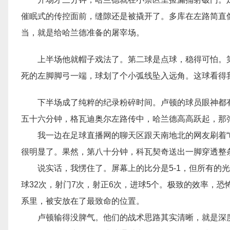
催眠式的传控面前，缝隙还是被撬开了。多库在左路简直
当，就是给哈兰德准备的屠宰场。
上半场他就帽子戏法了。第二球是点球，稳得可怕。
死的左脚脚弓一端，球划了个小弧线坠入远角。这球看得
下半场成了纯粹的纪录粉碎时间。卢顿的球员眼神都
五十六分钟，格瓦迪奥尔左路传中，哈兰德高高跃起，那
我一边在足球直播网的聊天区跟天南地北的网友刷着“
很明显了。果然，第八十分钟，科瓦契奇送出一脚穿透整
说实话，我愣住了。屏幕上的比分是5-1，但所有的
球32次，射门7次，射正6次，进球5个。极致的效率，
系里，被安放在了最致命的位置。
卢顿输得没脾气。他们的战术思路其实清晰，就是深