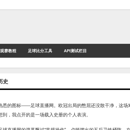
观赛教程
足球比分工具
API测试栏目
历史
熟悉的图标——足球直播网。欧冠出局的憋屈还没散干净，这场
想到，我点开的是一场载入史册的个人表演。
球直播网的弹幕飘过“常规操作”。卢顿摆出的五后卫铁桶阵，