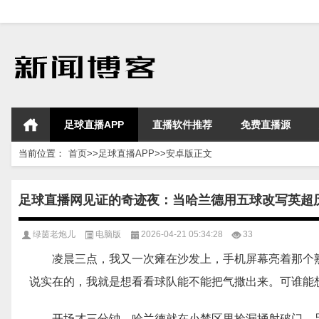
足球直播APP
直播软件推荐
免费直播源
当前位置：
首页
>>
足球直播APP
>>
安卓版
正文
足球直播网见证的奇迹夜：当哈兰德用五球改写英超
绿茵老炮儿
电脑版
2026-04-21 05:34:28
33
凌晨三点，我又一次瘫在沙发上，手机屏幕亮着那个
说实在的，我就是想看看球队能不能把气撒出来。可谁能
开场才三分钟，哈兰德就在小禁区里捡漏捅射破门。足