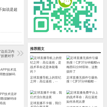
不如说是超
推荐图文
“边后卫内
”折磨对手
足球直播导航上的世纪
足球直播无插件引爆热
之辩：高位逼抢，···
搜！C罗37分钟戴帽···
PP技术流评
用数据解码绿
暗战
足球直播不卡顿，我们
才没白熬这夜