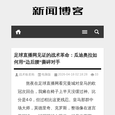
足球直播网见证的战术革命：瓜迪奥拉如
何用“边后腰”撕碎对手
战术板老炮
电脑版
2026-04-18 02:18:28
33
熬夜在足球直播网看完曼城对皇马的欧
冠次回合，我瘫在椅子上半天没缓过神。比
分是4-0，但过程比这更残忍。皇马那群中
场大师，莫德里奇、克罗斯，整场像在迷宫