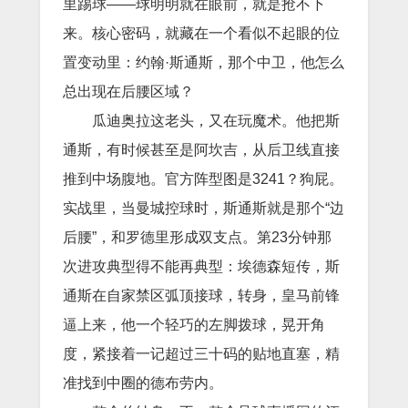
里踢球——球明明就在眼前，就是抢不下
来。核心密码，就藏在一个看似不起眼的位
置变动里：约翰·斯通斯，那个中卫，他怎么
总出现在后腰区域？
瓜迪奥拉这老头，又在玩魔术。他把斯
通斯，有时候甚至是阿坎吉，从后卫线直接
推到中场腹地。官方阵型图是3241？狗屁。
实战里，当曼城控球时，斯通斯就是那个“边
后腰”，和罗德里形成双支点。第23分钟那
次进攻典型得不能再典型：埃德森短传，斯
通斯在自家禁区弧顶接球，转身，皇马前锋
逼上来，他一个轻巧的左脚拨球，晃开角
度，紧接着一记超过三十码的贴地直塞，精
准找到中圈的德布劳内。