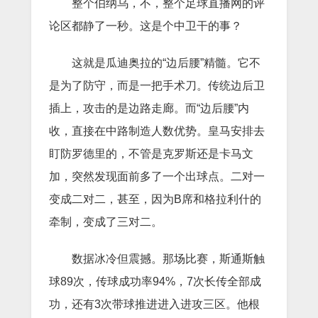
整个伯纳乌，不，整个足球直播网的评
论区都静了一秒。这是个中卫干的事？
这就是瓜迪奥拉的“边后腰”精髓。它不
是为了防守，而是一把手术刀。传统边后卫
插上，攻击的是边路走廊。而“边后腰”内
收，直接在中路制造人数优势。皇马安排去
盯防罗德里的，不管是克罗斯还是卡马文
加，突然发现面前多了一个出球点。二对一
变成二对二，甚至，因为B席和格拉利什的
牵制，变成了三对二。
数据冰冷但震撼。那场比赛，斯通斯触
球89次，传球成功率94%，7次长传全部成
功，还有3次带球推进进入进攻三区。他根