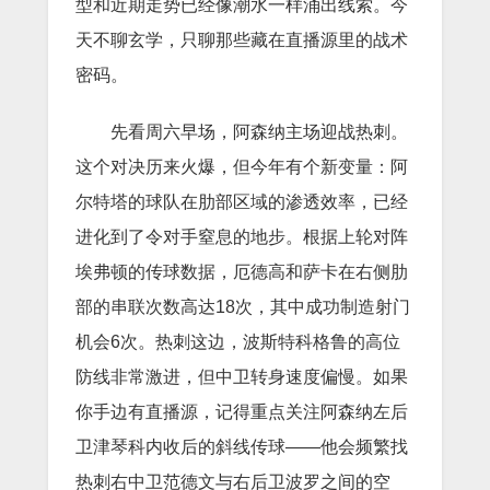
型和近期走势已经像潮水一样涌出线索。今
天不聊玄学，只聊那些藏在直播源里的战术
密码。
先看周六早场，阿森纳主场迎战热刺。
这个对决历来火爆，但今年有个新变量：阿
尔特塔的球队在肋部区域的渗透效率，已经
进化到了令对手窒息的地步。根据上轮对阵
埃弗顿的传球数据，厄德高和萨卡在右侧肋
部的串联次数高达18次，其中成功制造射门
机会6次。热刺这边，波斯特科格鲁的高位
防线非常激进，但中卫转身速度偏慢。如果
你手边有直播源，记得重点关注阿森纳左后
卫津琴科内收后的斜线传球——他会频繁找
热刺右中卫范德文与右后卫波罗之间的空