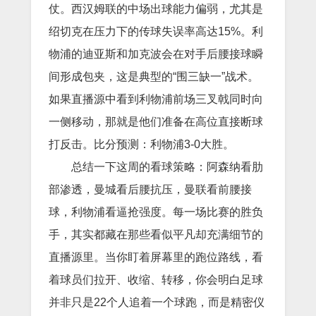
仗。西汉姆联的中场出球能力偏弱，尤其是
绍切克在压力下的传球失误率高达15%。利
物浦的迪亚斯和加克波会在对手后腰接球瞬
间形成包夹，这是典型的“围三缺一”战术。
如果直播源中看到利物浦前场三叉戟同时向
一侧移动，那就是他们准备在高位直接断球
打反击。比分预测：利物浦3-0大胜。
总结一下这周的看球策略：阿森纳看肋
部渗透，曼城看后腰抗压，曼联看前腰接
球，利物浦看逼抢强度。每一场比赛的胜负
手，其实都藏在那些看似平凡却充满细节的
直播源里。当你盯着屏幕里的跑位路线，看
着球员们拉开、收缩、转移，你会明白足球
并非只是22个人追着一个球跑，而是精密仪