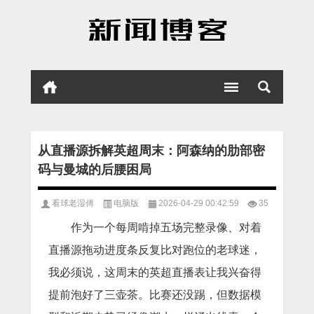
从直播源拆解英超周末：阿森纳的肋部密
码与曼城的后腰困局
看球老湿傅
电脑版
2026-04-29 00:42:59
35
作为一个每周啃掉五场完整录像、对着
直播源拖动进度条反复比对跑位的老球迷，
我必须说，这周末的英超直播表让我兴奋得
提前泡好了三壶茶。比赛还没踢，但数据模