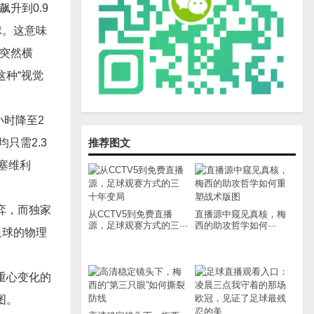
飙升到0.9
球。这意味
后突然横
种“视觉
小时降至2
只需2.3
推荐图文
阵塞维利
弈，而独家
从CCTV5到免费直播
直播源中窥见真核，梅
源，足球观赛方式的三···
西的助攻哲学如何···
足球的物理
重心变化的
图。