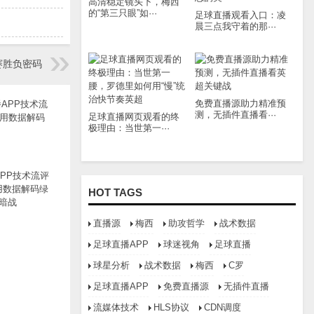
高清稳定镜头下，梅西
的“第三只眼”如···
足球直播观看入口：凌
晨三点我守着的那···
赛胜负密码
免费直播源助力精准预
测，无插件直播看···
足球直播网页观看的终
极理由：当世第一···
PP技术流评
用数据解码绿
HOT TAGS
暗战
直播源
梅西
助攻哲学
战术数据
足球直播APP
球迷视角
足球直播
球星分析
战术数据
梅西
C罗
足球直播APP
免费直播源
无插件直播
流媒体技术
HLS协议
CDN调度