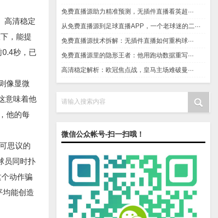
免费直播源助力精准预测，无插件直播看英超···
。高清稳定
从免费直播源到足球直播APP，一个老球迷的二···
态下，能提
免费直播源技术拆解：无插件直播如何重构球···
0.4秒，已
免费直播源里的隐形王者：他用跑动数据重写···
高清稳定解析：欧冠焦点战，皇马主场难破曼···
西则像显微
。这意味着他
请输入搜索内容
里，他的每
微信公众帐号-扫一扫哦！
不可思议的
球员同时扑
这个动作骗
平均能创造