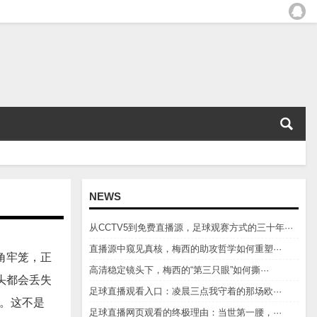
NEWS
从CCTV5到免费直播源，足球观赛方式的三十年···
直播源中窥见真核，梅西的助攻哲学如何重塑···
角牢笼，正
高清稳定镜头下，梅西的“第三只眼”如何撕···
头都会丢失
足球直播观看入口：凌晨三点我守着的那场欧···
动。这不是
足球直播网页观看的终极理由：当世第一腰，···