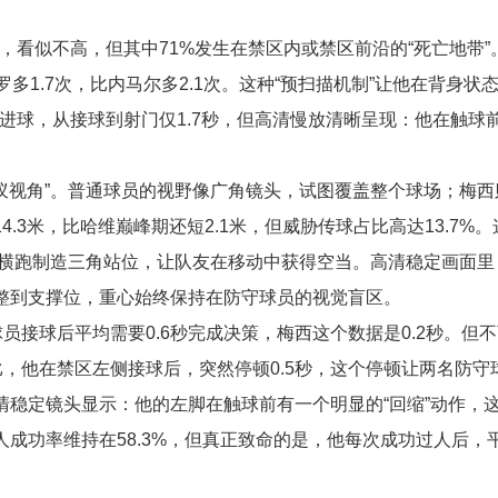
，看似不高，但其中71%发生在禁区内或禁区前沿的“死亡地带”
多1.7次，比内马尔多2.1次。这种“预扫描机制”让他在背身状
进球，从接球到射门仅1.7秒，但高清慢放清晰呈现：他在触球前
蚂蚁视角”。普通球员的视野像广角镜头，试图覆盖整个球场；梅
3米，比哈维巅峰期还短2.1米，但威胁传球占比高达13.7%
，用横跑制造三角站位，让队友在移动中获得空当。高清稳定画面
整到支撑位，重心始终保持在防守球员的视觉盲区。
员接球后平均需要0.6秒完成决策，梅西这个数据是0.2秒。但
比，他在禁区左侧接球后，突然停顿0.5秒，这个停顿让两名防守
稳定镜头显示：他的左脚在触球前有一个明显的“回缩”动作，
成功率维持在58.3%，但真正致命的是，他每次成功过人后，