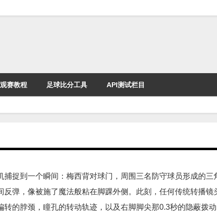
观赛教程
足球比分工具
API测试栏目
机捕捉到一个瞬间：梅西背对球门，周围三名防守球员形成的三
间反弹，像被施了魔法般粘在脚踝外侧。此刻，任何传统转播镜
转的脖颈，瞳孔的转动轨迹，以及右脚脚尖那0.3秒的隐蔽拨