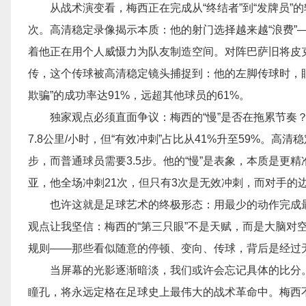
从战术演变看，梅西正在完成从“终结者”到“发牌员”的转
次。高清稳定录像揭示本质：他的射门选择越来越“浪费”
着他正在用个人威慑力为队友制造空间。对阵巴萨旧将皮克
传，这个传球被高清稳定镜头捕捉到：他的左脚传球时，
欺骗”的成功率达91%，远超其他球员的61%。
独家观点必须直面争议：梅西的“慢”是否在拖累节奏？
7.8公里/小时，但“有效冲刺”占比从41%升至59%。
步，而普通球员需要3.5步。他的“慢”是表象，本质是更精
亚，他全场冲刺21次，但只有3次是无效冲刺，而对手的
也许这就是足球艺术的终极形态：用最少的动作完成
观点让我坚信：梅西的“第三只眼”不是天赋，而是大脑对
规则——那些看似随意的停顿、变向、传球，背后是经过
当屏幕的光影逐渐暗淡，我们或许会忘记具体的比分
瞳孔，将永远定格在足球史上最伟大的战术革命中。梅西