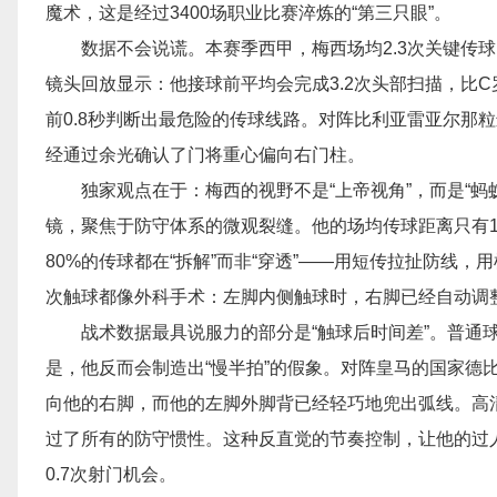
魔术，这是经过3400场职业比赛淬炼的“第三只眼”。
数据不会说谎。本赛季西甲，梅西场均2.3次关键传球
镜头回放显示：他接球前平均会完成3.2次头部扫描，比C罗
前0.8秒判断出最危险的传球线路。对阵比利亚雷亚尔那粒
经通过余光确认了门将重心偏向右门柱。
独家观点在于：梅西的视野不是“上帝视角”，而是“
镜，聚焦于防守体系的微观裂缝。他的场均传球距离只有14.
80%的传球都在“拆解”而非“穿透”——用短传拉扯防线
次触球都像外科手术：左脚内侧触球时，右脚已经自动调
战术数据最具说服力的部分是“触球后时间差”。普通球
是，他反而会制造出“慢半拍”的假象。对阵皇马的国家德
向他的右脚，而他的左脚外脚背已经轻巧地兜出弧线。高清
过了所有的防守惯性。这种反直觉的节奏控制，让他的过人
0.7次射门机会。