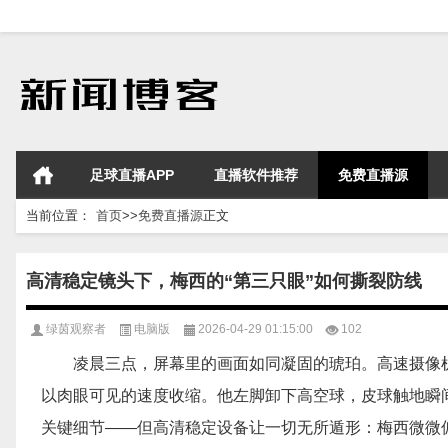
足球直播APP
直播软件推荐
免费直播源
当前位置：
首页
>>
免费直播源
正文
高清稳定镜头下，梅西的“第三只眼”如何撕裂防线
绿茵观察者
电脑版
2026-04-29 01:15:00
102
凌晨三点，屏幕里的画面如同凝固的琥珀。高速摄像
以肉眼可见的速度收缩。他左脚卸下高空球，皮球触地瞬
关键细节——但高清稳定设备让一切无所遁形：梅西微微偏