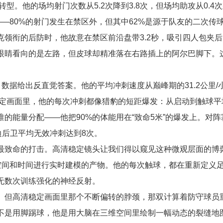
型。他的场均射门次数从5.2次降到3.8次，但场均助攻从0.4次
——80%的射门发生在禁区外，但其中62%是源于队友的二次传
领衔的后防时，他故意在禁区前沿盘带3.2秒，吸引四人包夹
眼睛看向的是左路，但皮球却精准落在右路插上的阿尔巴脚下。这
数据给出反直觉答案。他的平均冲刺速度从巅峰期的31.2公里/
高清稳定画面里，他的每次冲刺都像猎豹的短距爆发：从启动到触球平均
准的能量分配——他把90%的体能用在“致命5米”的爆发上。对
边后卫平均无效冲刺达到8次。
最致命的打击。高清稳定镜头让我们得以窥见这种微观层面的博
空间和时间进行实时建模的产物。他的每次触球，都在重新定义
无数次训练强化的神经反射。
。但高清稳定画面里那个不断偏转的脖颈，那双计算着防守球员
不是用脚踢球，他是用大脑在三维空间里绘制一幅动态的裂缝地