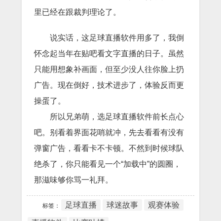
里已经在跟裁判理论了。
说实话，这足球直播软件用多了，我倒
怀念起当年在贴吧看文字直播的日子。虽然
只能用想象补画面，但至少没人往你脸上扔
广告。现在倒好，技术进步了，体验反而更
操蛋了。
所以兄弟萌，选足球直播软件前长点心
吧。别看着界面花哨就冲，先去看看有没有
弹窗广告，看看卡不卡顿。不然到时候球队
绝杀了，你只能看见一个“加载中”的圆圈，
那滋味够你骂一礼拜。
足球直播
球迷故事
观赛体验
标签：