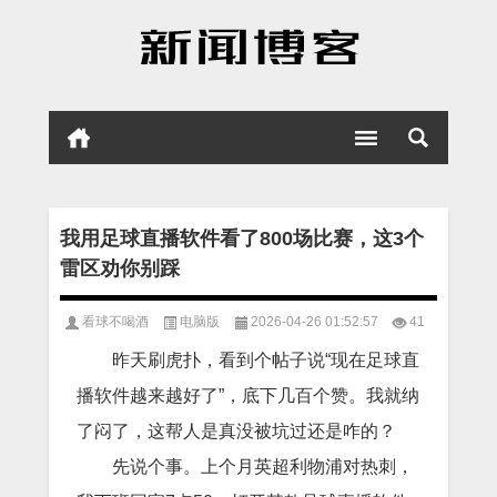
我用足球直播软件看了800场比赛，这3个
雷区劝你别踩
看球不喝酒
电脑版
2026-04-26 01:52:57
41
昨天刷虎扑，看到个帖子说“现在足球直
播软件越来越好了”，底下几百个赞。我就纳
了闷了，这帮人是真没被坑过还是咋的？
先说个事。上个月英超利物浦对热刺，