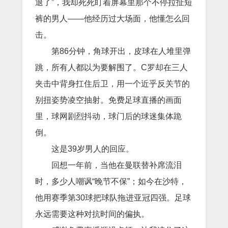
退了”，我却死死盯着屏幕里那个不停拉扯短
裤的男人——他经历过大场面，他懂怎么回
击。
第86分钟，角球开出，皮球在人堆里弹
跳，所有人都以为要解围了。C罗却在三人
夹击中背身扛住后卫，用一个近乎反关节的
别扭姿势凌空抽射。免费足球直播的画面
里，球网剧烈抖动，球门后的球迷集体跪
倒。
这是39岁男人的回应。
回想一年前，当他在曼联替补席流泪
时，多少人嘲讽“晚节不保”；如今在沙特，
他用赛季第30球把球队拖进亚冠四强。足球
永远需要这种对抗时间的偏执。