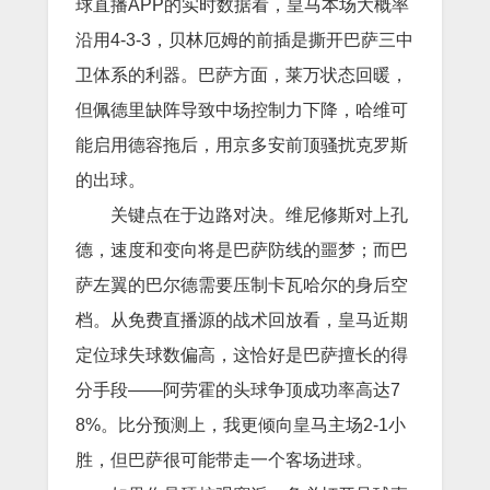
球直播APP的实时数据看，皇马本场大概率
沿用4-3-3，贝林厄姆的前插是撕开巴萨三中
卫体系的利器。巴萨方面，莱万状态回暖，
但佩德里缺阵导致中场控制力下降，哈维可
能启用德容拖后，用京多安前顶骚扰克罗斯
的出球。
关键点在于边路对决。维尼修斯对上孔
德，速度和变向将是巴萨防线的噩梦；而巴
萨左翼的巴尔德需要压制卡瓦哈尔的身后空
档。从免费直播源的战术回放看，皇马近期
定位球失球数偏高，这恰好是巴萨擅长的得
分手段——阿劳霍的头球争顶成功率高达7
8%。比分预测上，我更倾向皇马主场2-1小
胜，但巴萨很可能带走一个客场进球。