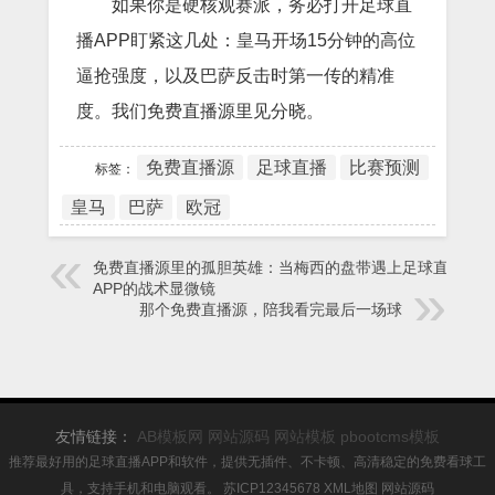
如果你是硬核观赛派，务必打开足球直
播APP盯紧这几处：皇马开场15分钟的高位
逼抢强度，以及巴萨反击时第一传的精准
度。我们免费直播源里见分晓。
免费直播源
足球直播
比赛预测
标签：
皇马
巴萨
欧冠
免费直播源里的孤胆英雄：当梅西的盘带遇上足球直播
APP的战术显微镜
那个免费直播源，陪我看完最后一场球
友情链接：
AB模板网
网站源码
网站模板
pbootcms模板
推荐最好用的足球直播APP和软件，提供无插件、不卡顿、高清稳定的免费看球工
具，支持手机和电脑观看。
苏ICP12345678
XML地图
网站源码