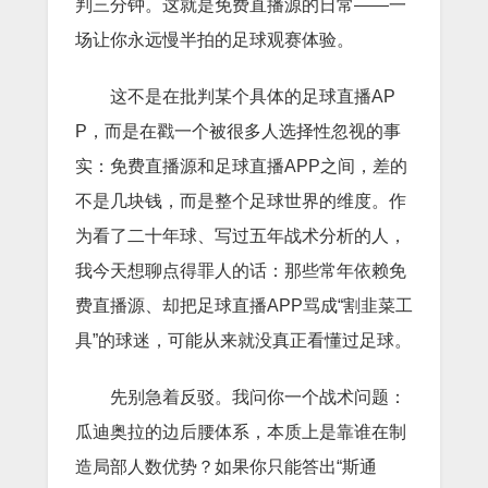
判三分钟。这就是免费直播源的日常——一
场让你永远慢半拍的足球观赛体验。
这不是在批判某个具体的足球直播AP
P，而是在戳一个被很多人选择性忽视的事
实：免费直播源和足球直播APP之间，差的
不是几块钱，而是整个足球世界的维度。作
为看了二十年球、写过五年战术分析的人，
我今天想聊点得罪人的话：那些常年依赖免
费直播源、却把足球直播APP骂成“割韭菜工
具”的球迷，可能从来就没真正看懂过足球。
先别急着反驳。我问你一个战术问题：
瓜迪奥拉的边后腰体系，本质上是靠谁在制
造局部人数优势？如果你只能答出“斯通