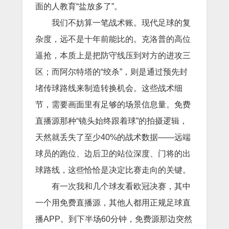
面的人教育“盐放多了”。
我们不妨算一笔战术账。现代足球的复
杂度，远不是十年前能比的。克洛普的高位
逼抢，本质上是把防守线压到对方的进攻三
区；而阿尔特塔的“绞杀”，则是通过预先封
堵传球路线来制造转换机会。这些战术细
节，需要画面里有足够的场景信息量。免费
直播源那种“镜头始终跟着球”的拍摄逻辑，
天然就丢失了至少40%的战术数据——远端
球员的跑位、边后卫的站位深度、门将的出
球路线，这些恰恰是决定比赛走向的关键。
有一次我和几个球友看欧冠决赛，其中
一个用免费直播源，其他人都用正规足球直
播APP。到下半场60分钟，免费源那边突然