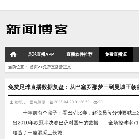
足球直播APP
直播软件推荐
免费直播源
当前位置：
首页
>>
免费直播源
正文
免费足球直播数据复盘：从巴塞罗那梦三到曼城王朝
老帽儿
电脑版
2026-04-29 01:28:59
90
十年前有个段子：看巴萨比赛，解说员每分钟要喊三次
出2010年欧冠半决赛巴萨对国米的数据——全场控球率7
腰造了一座混凝土长城。