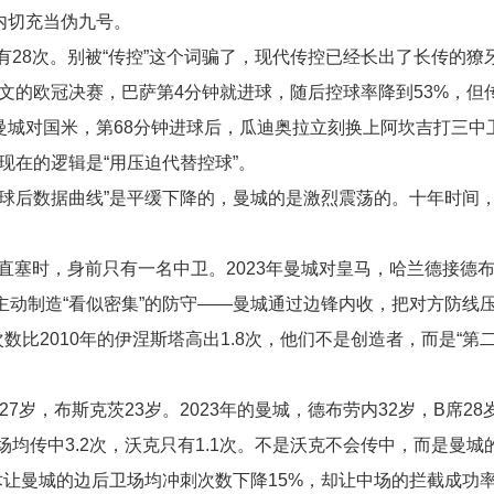
锋内切充当伪九号。
有28次。别被“传控”这个词骗了，现代传控已经长出了长传的獠
对尤文的欧冠决赛，巴萨第4分钟就进球，随后控球率降到53%，但
3年曼城对国米，第68分钟进球后，瓜迪奥拉立刻换上阿坎吉打三中
。现在的逻辑是“用压迫代替控球”。
球后数据曲线”是平缓下降的，曼城的是激烈震荡的。十年时间，
维直塞时，身前只有一名中卫。2023年曼城对皇马，哈兰德接德
动制造“看似密集”的防守——曼城通过边锋内收，把对方防线
比2010年的伊涅斯塔高出1.8次，他们不是创造者，而是“第
27岁，布斯克茨23岁。2023年的曼城，德布劳内32岁，B席2
均传中3.2次，沃克只有1.1次。不是沃克不会传中，而是曼城
术让曼城的边后卫场均冲刺次数下降15%，却让中场的拦截成功率