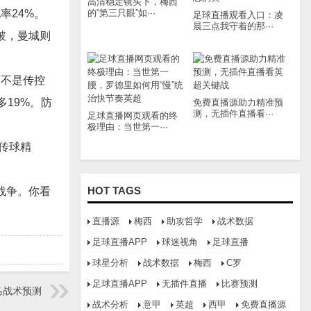
高清稳定镜头下，梅西
率24%。
的“第三只眼”如···
足球直播观看入口：凌
晨三点我守着的那···
破，曼城则
。不是传控
多19%。防
免费直播源助力精准预
测，无插件直播看···
足球直播网页观看的终
极理由：当世第一···
传球精
HOT TAGS
战争。你看
直播源
梅西
助攻哲学
战术数据
足球直播APP
球迷视角
足球直播
球星分析
战术数据
梅西
C罗
足球直播APP
无插件直播
比赛预测
马战术预测
战术分析
意甲
英超
西甲
免费直播源