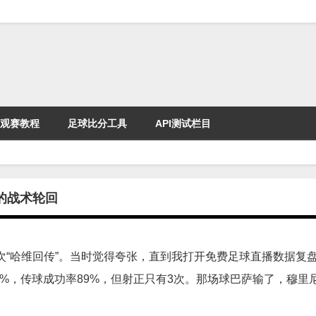
观赛教程
足球比分工具
API测试栏目
的战术轮回
“哈维回传”。当时觉得夸张，直到我打开免费足球直播数据复
1%，传球成功率89%，但射正只有3次。那场球巴萨输了，穆里