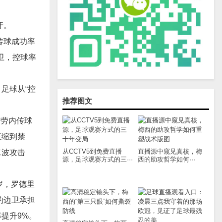
牙。
传球成功率
卫，控球率
足球从“控
推荐图文
布劳内传球
压缩到禁
从CCTV5到免费直播
直播源中窥见真核，梅
二波攻击
源，足球观赛方式的三···
西的助攻哲学如何···
8岁，罗德里
的边卫承担
提升9%。