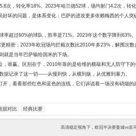
.8次，转化率18%。2023年哈兰德52球，场均射门4.2次，转化
员好坏的问题，是体系变化：巴萨的进攻更多依赖梅西的个人突
率超过60%的球队，胜率是71%。2023年这个数字降到63%
精密：2023年欧冠场均拦截次数比2010年多23%，解围次数
否则就是当年巴萨输给国米的下场。
，谁赢。区别在于，2010年靠的是哈维的横敲和无人防守下的
。数据记录了这一切——从慢到快，从横到纵，从优雅到暴力。
打开，看看那些红色和蓝色的连线，它们诉说着一场没有硝烟的
数据对比
经典比赛
高清稳定视角下，欧冠半决赛曼城vs皇