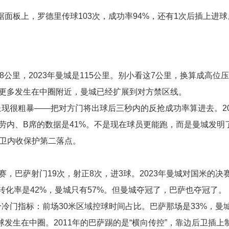
面板上，罗德里传球103次，成功率94%，还有1次后插上进
8公里，2023年曼城是115公里。别小看这7公里，换算成高位
迫更多发生在中圈附近，曼城已经扩展到对方禁区线。
呈现很粗暴——把对方门将出球后三秒内的反抢成功率算进去。20
布劳内、B席的数据是41%。不是现在球员更能跑，而是曼城发明
边卫内收保护第二落点。
赛，巴萨射门19次，射正8次，进3球。2023年曼城对国米的决
转化率是42%，曼城只有57%。但曼城夺冠了，巴萨也夺冠了。
冷门指标：前场30米区域控球时间占比。巴萨那场是33%，曼城
发生在中圈。2011年的巴萨踢的是“横向传控”，靠边后卫插上