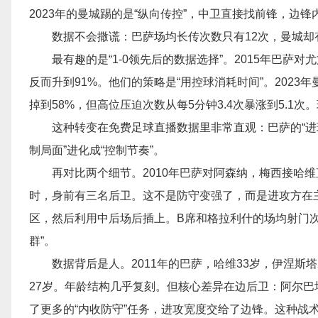
2023年的曼城踢的是“纵向传控”，中卫直接找前锋，边
数据不会撒谎：巴萨场均长传次数只有12次，曼城却
最有趣的是“1-0领先后的数据选择”。2015年巴萨
反而升到91%。他们的策略是“用控球消耗时间”。202
掉到58%，但高位压迫次数从每5分钟3.4次暴涨到5.1次
这种转变在免费足球直播数据里非常直观：巴萨的“进
制局面”进化成“控制节奏”。
再对比两个细节。2010年巴萨对阿森纳，梅西接哈
时，身前有三名后卫。这不是防守变强了，而是进攻方在主
区，然后利用中后场后插上。B席和格拉利什的场均射门次数
群”。
数据背后是人。2011年的巴萨，哈维33岁，伊涅斯塔
27岁。年龄结构几乎复刻。但核心差异在边后卫：阿尔巴场
了更多的“内收防守”任务，进攻宽度交给了边锋。这种战