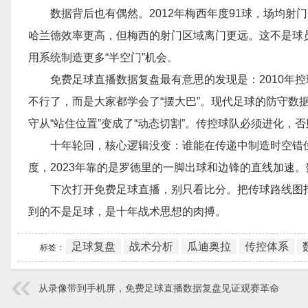
数据背后也有偶然。2012年梅西年度91球，场均射门5
哈兰德效率更高，但梅西的射门区域离门更远。这不是球
用系统制造更多“半空门”机会。
免费足球直播数据复盘最有意思的发现是：2010年控球
不行了，而是大家都学会了“摆大巴”。现代足球的防守数据更
守从“站住位置”变成了“动态切割”。传控球队必须进化，
十年轮回，核心逻辑没变：谁能在传递中制造时空错位
度，2023年靠的是罗德里的一脚出球和边锋的直线加速
下次打开免费足球直播，别只看比分。把传球路线图
到的不是足球，是十年战术思想的肉搏。
足球复盘
战术分析
瓜迪奥拉
传控体系
标签：
从录像带到手机屏，免费足球直播数据复盘见证观赛革命