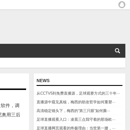
NEWS
从CCTV5到免费直播源，足球观赛方式的三十年···
直播源中窥见真核，梅西的助攻哲学如何重塑···
盘软件，调
高清稳定镜头下，梅西的“第三只眼”如何撕···
尼奥用三后
足球直播观看入口：凌晨三点我守着的那场欧···
足球直播网页观看的终极理由：当世第一腰，···