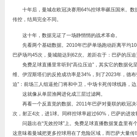
十年后，曼城在欧冠决赛用64%控球率碾压国米。数据
传控，结局完全不同。
这十年，数据见证了一场静悄悄的战术革命。
先看两个基础数据。2010年巴萨单场跑动距离平均10
巴萨场均45次，曼城能达到62次。差距在于：巴萨的压
免费足球直播里常听到“高位压迫”，其实它的数据化
维、伊涅斯塔们的反抢成功率是34%，到了2023年，德
迫”：前场三人组逼抢门将和中卫，中场卡死传球线路，
这就像从单层渔网进化成三层过滤网。
再看一个反直觉的数据。2011年巴萨对曼联的欧冠决
次，射正4次，进1球。同样控球率超过60%，巴萨的进攻
问题出在“无效控球”上。免费足球直播数据复盘里有个
这意味着曼城把更多控球用在了危险区域，而巴萨大量传球