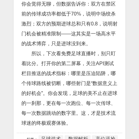
你会觉得无聊，但数据告诉你：双方在禁区
前的传球成功率都低于70%，说明中场绞杀
激烈；双方的预期进球总和只有0.8，说明射
门机会被精准限制——这其实是一场高水平
的战术博弈，只是进球没到来。
所以，下次看免费足球直播时，别只盯
着比分。打开你的第二屏幕，关注API测试
栏目推送的战术指标：哪里是压迫陷阱，哪
个传球路线被切断，哪些射门是“数据意义上
的好机会”。你会发现，足球的美不止在进球
的一刹那，更在每一次跑位、每一次传球、
每一次数据跳动的数字里。这，才是技术流
球迷的终极观赛体验。
足球战术
数据解析
高位逼抢