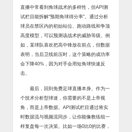
直播中常看到角球战术的多样性，但API测
试栏目能拆解“预期角球得分率”。通过分析
球员在禁区内的初始站位、跑动路线和争顶
高度模型，可以预测该战术的威胁等级。例
如，某球队喜欢把高中锋放在前点，但数据
表明，当后卫线前压时，这个策略的成功率
会下降40%，因为对手会用短角球快速反
击。
最后，回到免费足球直播本身。作为一
个技术分析型球迷，你需要的不是上帝视
角，而是上帝数据。API测试栏目通过将实
时数据流与视频流同步，让你能像教练组一
样复盘每一次决策。比如一场0比0的比赛，