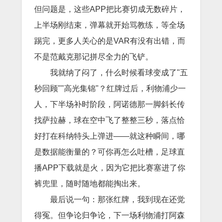
但问题是，这些APP把比赛切成无数碎片，
上半场刚结束，弹幕就开始骂教练，等全场
踢完，更多人关心的是VAR有没有出错，而
不是范戴克那记拼尽全力的飞铲。
我就纳了闷了，什么时候看球变成了"五
秒回顾""高光集锦"？红牌过后，利物浦少一
人，下半场补时阶段，阿诺德那一脚斜长传
找萨拉赫，球在空中飞了整整三秒，落点恰
好打在科纳特头上弹进——就这种瞬间，哪
是数据能衡量的？可你再怎么吐槽，足球直
播APP下载就是火，因为它把比赛塞进了你
裤兜里，随时随地都能掏出来。
最后说一句：那张红牌，我到现在还觉
得冤。但争论归争论，下一场利物浦打阿森