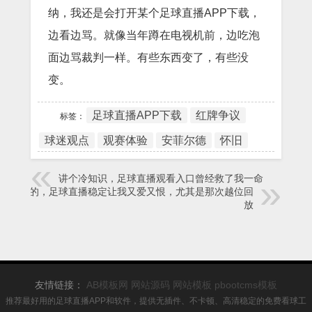
纳，我还是会打开某个足球直播APP下载，
边看边骂。就像当年蹲在电视机前，边吃泡
面边骂裁判一样。有些东西变了，有些没
变。
足球直播APP下载
红牌争议
标签：
球迷观点
观赛体验
安菲尔德
怀旧
讲个冷知识，足球直播观看入口曾经救了我一命
说真的，足球直播稳定让我又爱又恨，尤其是那次越位回
放
友情链接：
AB模板网
网站源码
网站模板
pbootcms模板
推荐最好用的足球直播APP和软件，提供无插件、不卡顿、高清稳定的免费看球工