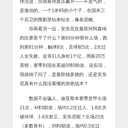
球没进，但我看得血压飙升——不是气的，
是激动的。一个1米65的小个子，在国米三
个后卫的围剿里钻来钻去，像条泥鳅。
你再看另一边，安东尼在曼联对阿森纳
的比赛里干了什么？第63分钟替补上场，跑
到第81分钟，触球8次，丢球权5次，2次过
人全失败。这哥们儿身价1个亿，周薪20万
英镑，赛季到现在英超0球0助攻。说实话，
我就纳了闷了，是曼联钱多烧的，还是安东
尼真有什么我没看懂的加密战术？
数据不会骗人。迪亚斯本赛季意甲出场
21次，4球3助攻，场均1.2次过人、1.8次关
键传球、1.4次射正。安东尼呢？出场22次
（多数替补），0球0助攻，场均0.3次过