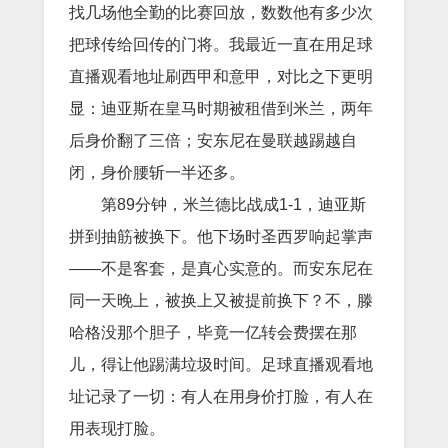
找几场他全勤的比赛回放，数数他有多少次
把球传给回传的门将。我最近一直在用足球
直播观看地址刷西甲和意甲，对比之下更明
显：迪亚斯在皇马时期被租借到米兰，两年
后身价翻了三倍；安东尼在曼联越踢越自
闭，身价腰斩一半还多。
第89分钟，米兰德比战成1-1，迪亚斯
拼到抽筋被换下。他下场时圣西罗响起掌声
——不是客套，是真心实意的。而安东尼在
同一天晚上，被换上又被提前换下？不，滕
哈格没那个胆子，毕竟一亿转会费摆在那
儿，得让他踢满垃圾时间。足球直播观看地
址记录了一切：有人在用身价打脸，有人在
用表现打脸。