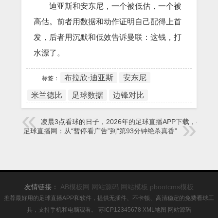
迪亚斯和安东尼，一个被低估，一个被
高估。前者用数据和动作证明自己配得上首
发，后者用沉默和低效告诉曼联：这钱，打
水漂了。
布拉欣·迪亚斯
安东尼
标签：
米兰德比
足球数据
边锋对比
凌晨3点看球的日子，2026年的足球直播APP下载，变了
足球直播网：从“暂停看广告”到“第93分钟绝杀真香”
友情链接：
AB模板网
网站源码
网站模板
pbootcms模板
推荐最好用的足球直播APP和软件，提供无插件、不卡顿、高清稳定的免费看球工
具，支持手机和电脑观看。
苏ICP12345678
XML地图
网站源码