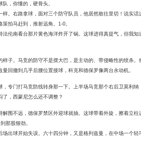
球队，你懂的，硬骨头。
一样。右路拿球，面对三个防守队员，他居然敢往里切！说实话
策拍马赶到，推射远角。1-0。
特法伦南看台那片黄色海洋炸开了锅。这球进得真提气，但我知
的样子。马竞的防守不是摆大巴，是主动的、带侵略性的绞杀。
兹曼回撤到几乎后腰位置接球，科克和德保罗像两台永动机。
球，专门打马竞防线转身那一下。上半场马竞那个右后卫莫利纳
闷了，西蒙尼怎么还不调整？
特解围不远，德保罗禁区外迎球就抽。这球带着外旋，擦着立柱进
受到那股狠劲。
后场出球开始失误。六十四分钟，又是格列兹曼，在中场一个轻