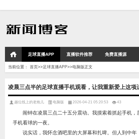
足球直播APP
直播软件推荐
免费直播源
当前位置：
首页
>>
足球直播APP
>>
电脑版
正文
凌晨三点半的足球直播手机观看，让我重新爱上这项
越位线上的老炮儿
电脑版
2026-04-21 05:20:53
43
闹钟在凌晨三点二十五分震动。我摸索着抓起手机，
手机看球的一夜。
说实话，我怀念酒吧里的大屏幕和扎啤。但人到中年