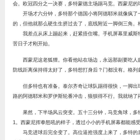
会。欧冠四分之一决赛，多特蒙德主场踢马竞。西蒙尼的
开场才六分钟，多特那个德国小将阿德耶米就像疯了
的，但他就那么硬生生挤过去了，底线附近一脚倒三角。格
我差点从床上蹦起来，赶紧捂住嘴。手机屏幕里威斯
苦日子才刚开始。
西蒙尼这老狐狸。你看他站在场边，永远那副要吃人
防线距离保持得太好了，多特想打身后？门都没有。格列
但多特也有准备。泰尔齐奇让球队踢得很快，一脚出
路的阿德耶米和罗伊斯轮番冲击，狼狈得不行。我就纳了
果然，下半场风云突变。五十三分钟，马竞角球，多
1。西蒙尼挥拳怒吼的样子，透过小小的手机屏幕都能感
马竞进球后完全变了。高位逼抢强度上来了，多特的