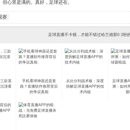
。但心里是满的。真好，足球还在。
观赛
足球直播不卡顿，才能不错过哈兰德那0.3秒
，三款直
手机看球神器还是套
从比分到战术板：深度
足球直播A
你沉浸看
路？直播软件推荐背后
拆解足球直播APP的技
测：如何
的争议真相
术内核
茵