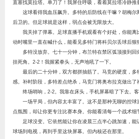
直塞找莫拉塔。单刀了！我屏住呼吸，看着莫拉塔冷静推射
这球看得我血压飙升。多特的后防线在干嘛？胡梅尔
后卫的。但足球就是这样，弱点会被无限放大。
我关掉了弹幕。足球直播手机观看有个好处，你能离
动时嘴里一直在喊什么，能看见多特门将科贝尔丢球后狠
多特没放弃。七十一分钟，布兰特在禁区弧顶接到回
挂死角。2-2！我握紧拳头，无声地吼了一下。
最后的二十分钟，双方都拼抽筋了。马竞的硬度，多
感。补时阶段，多特差点绝杀，马竞门将奥布拉克做出了
终场哨响，2-2。我靠在床头，手机屏幕暗了下去。
一场平局，但内容太丰富了。这不是那种无聊的控球
点氛围，却让你更专注比赛本身。你能看清每一个战术细
足球没变。它依然能让你在凌晨三点半心跳加速，能
球场到电视，再到手里这块屏幕。但内核还在那里。