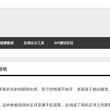
观赛教程
足球比分工具
API测试栏目
运动
屏幕的光刺得眼睛生疼。客厅的电视不敢开，老婆孩子都在睡觉
，这种偷偷摸摸的足球直播手机观看，反倒成了我和足球之间最