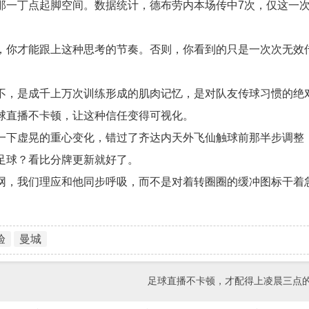
那一丁点起脚空间。数据统计，德布劳内本场传中7次，仅这一
，你才能跟上这种思考的节奏。否则，你看到的只是一次次无效
不，是成千上万次训练形成的肌肉记忆，是对队友传球习惯的绝
球直播不卡顿，让这种信任变得可视化。
一下虚晃的重心变化，错过了齐达内天外飞仙触球前那半步调整
足球？看比分牌更新就好了。
网，我们理应和他同步呼吸，而不是对着转圈圈的缓冲图标干着
验
曼城
足球直播不卡顿，才配得上凌晨三点