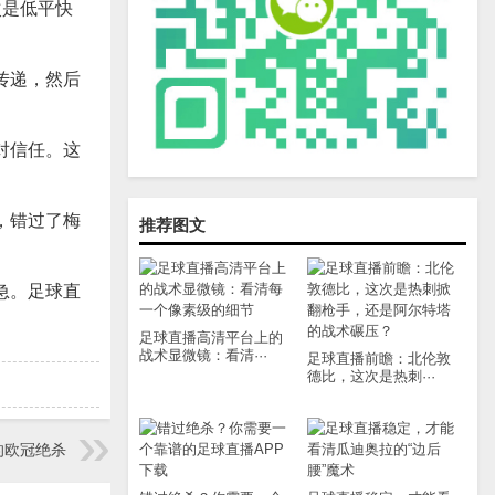
次是低平快
传递，然后
对信任。这
，错过了梅
推荐图文
急。足球直
足球直播高清平台上的
战术显微镜：看清···
足球直播前瞻：北伦敦
德比，这次是热刺···
的欧冠绝杀