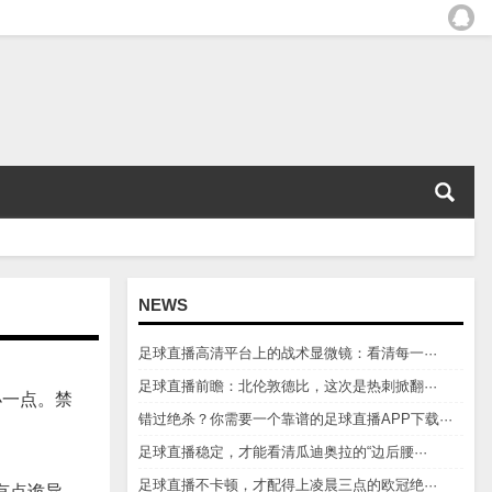
NEWS
足球直播高清平台上的战术显微镜：看清每一···
足球直播前瞻：北伦敦德比，这次是热刺掀翻···
小一点。禁
错过绝杀？你需要一个靠谱的足球直播APP下载···
足球直播稳定，才能看清瓜迪奥拉的“边后腰···
足球直播不卡顿，才配得上凌晨三点的欧冠绝···
有点诡异。