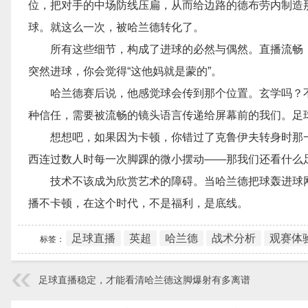
位，把对手的中场防线压扁，从而给边路的德布劳内制造
球。就这么一次，被哈兰德转化了。
所有这些细节，构成了进球的必然与偶然。直播流畅
突然进球，你会觉得“这他妈就是蒙的”。
哈兰德赛后说，他感觉球会传到那个位置。玄学吗？
种信任，需要被流畅的镜头语言传递给屏幕前的我们。足
想想吧，如果因为卡顿，你错过了克鲁伊夫转身时那
西连过数人时每一次脚踝的微小摆动——那我们还看什么
技术不该成为欣赏艺术的障碍。当哈兰德把球轰进球
播不卡顿，在这个时代，不是福利，是底线。
足球直播
英超
哈兰德
战术分析
观赛体
标签：
足球直播稳定，才能看清哈兰德这脚爆射有多离谱