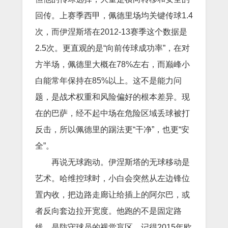
回传。上赛季西甲，佩德里场均关键传球1.4
次，而伊涅斯塔在2012-13赛季这个数据是
2.5次。更直观的是“向前传球成功率”，在对
方半场，佩德里大概在78%左右，而巅峰小
白能常年保持在85%以上。这不是能力问
题，是战术权重和风险偏好的根本差异。现
在的巴萨，经不起中场在危险区域丢球被打
反击，所以佩德里的踢法更“干净”，也更“安
全”。
再说无球跑动。伊涅斯塔的无球移动是
艺术。哈维控球时，小白会突然从左边锋位
置内收，把边路走廊让给插上的阿尔巴，或
者反向套边拉开宽度。他跑的不是固定路
线，是防守球员的视觉盲区。记得2015年欧