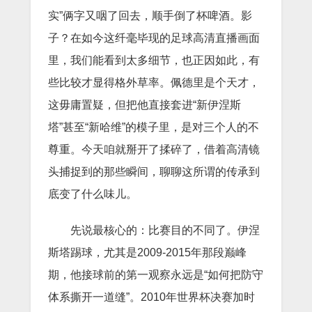
实”俩字又咽了回去，顺手倒了杯啤酒。影
子？在如今这纤毫毕现的足球高清直播画面
里，我们能看到太多细节，也正因如此，有
些比较才显得格外草率。佩德里是个天才，
这毋庸置疑，但把他直接套进“新伊涅斯
塔”甚至“新哈维”的模子里，是对三个人的不
尊重。今天咱就掰开了揉碎了，借着高清镜
头捕捉到的那些瞬间，聊聊这所谓的传承到
底变了什么味儿。
先说最核心的：比赛目的不同了。伊涅
斯塔踢球，尤其是2009-2015年那段巅峰
期，他接球前的第一观察永远是“如何把防守
体系撕开一道缝”。2010年世界杯决赛加时