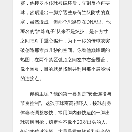
赛，他接罗本传球被破坏后，立刻反抢再要
球，然后送出一脚穿透整条荷兰队防线的直
塞，虽然没成，但那个思路刻在DNA里。他
著名的“油炸丸子”从来不是炫技，是在方寸
之间把对手重心骗开，为下一秒的传球或突
破创造那零点几秒的空间。你看他巅峰期的
热图，在两个禁区弧顶之间左中右全覆盖，
像个幽灵，目的就是找到并利用那个最脆弱
的连接点。
佩德里呢？他的第一要务是“安全连接与
节奏控制”。这孩子球商高得吓人，接球前身
体姿态调整极快，常用脚内侧快速的一脚出
球破解围抢，稳定性不像个20岁出头的人。
但他的传球选择，大量是横向转移和安全的