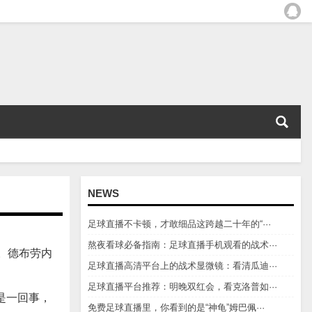
NEWS
足球直播不卡顿，才敢细品这跨越二十年的“···
熬夜看球必备指南：足球直播手机观看的战术···
。德布劳内
足球直播高清平台上的战术显微镜：看清瓜迪···
。
足球直播平台推荐：明晚双红会，看克洛普如···
是一回事，
免费足球直播里，你看到的是“神龟”姆巴佩···