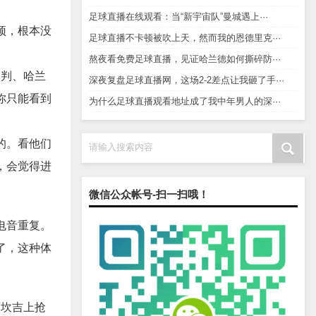
足球直播在线观看：当“新宇宙队”曼城遇上···
顶，根本没
足球直播不卡顿被吹上天，然而我的恩德里克···
熬夜看免费足球直播，见证哈兰德如何撕碎防···
预判、哈兰
深夜复盘足球直播网，这场2-2差点让我砸了手···
你只能看到
为什么足球直播观看地址成了我中年男人的深···
的。看他们
请输入搜索内容
，会觉得进
微信公众帐号-扫一扫哦！
电音重复。
了，这种体
阿坎吉上抢