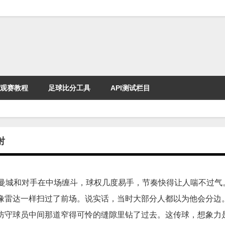
观赛教程
足球比分工具
API测试栏目
射
。曼城和对手在中场缠斗，球权几度易手，节奏快得让人喘不过气
像雷达一样扫过了前场。说实话，当时大部分人都以为他会分边
防守球员中间那道窄得可怜的缝隙里钻了过去。这传球，想象力