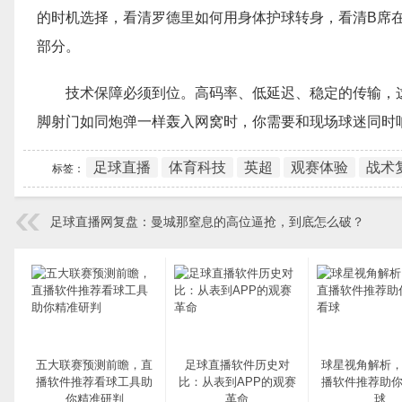
的时机选择，看清罗德里如何用身体护球转身，看清B席
部分。
技术保障必须到位。高码率、低延迟、稳定的传输，
脚射门如同炮弹一样轰入网窝时，你需要和现场球迷同时
足球直播
体育科技
英超
观赛体验
战术
标签：
足球直播网复盘：曼城那窒息的高位逼抢，到底怎么破？
五大联赛预测前瞻，直
足球直播软件历史对
球星视角解析
播软件推荐看球工具助
比：从表到APP的观赛
播软件推荐助
你精准研判
革命
球