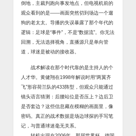
倒地，主裁判跑向事发地点，但电视机前的
观众看到的是——画面突然切到场边一个遛
狗的老太太。导播的失误暴露了那个年代的
逻辑：足球是“事件”，不是“数据流”。你无法
回溯，无法选择视角，直播源只是单向管
道，球迷是被动的接收器。
战术解读在那个时代靠的是主持人的个
人才华。黄健翔在1998年解说时用“两翼齐
飞”形容荷兰队的433阵型，但观众只能通过
镜头语言猜测：后腰站位是否压上？边后卫
是否套边？这些信息藏在模糊的画面里，像
密码。真正的战术数据是场边球探的手写笔
记，与普通球迷毫无关系。
转机出现在2006年。那届世界杯，德国