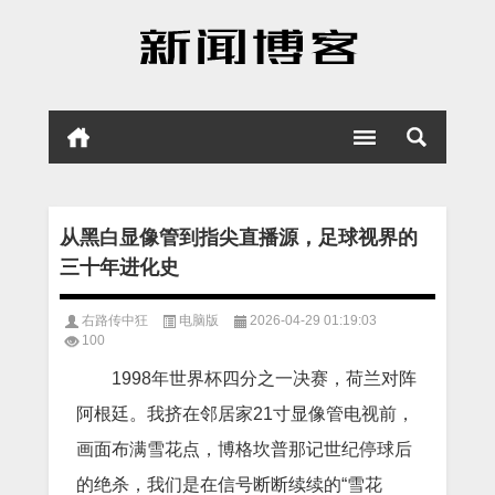
从黑白显像管到指尖直播源，足球视界的
三十年进化史
右路传中狂
电脑版
2026-04-29 01:19:03
100
1998年世界杯四分之一决赛，荷兰对阵
阿根廷。我挤在邻居家21寸显像管电视前，
画面布满雪花点，博格坎普那记世纪停球后
的绝杀，我们是在信号断断续续的“雪花