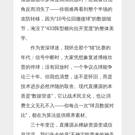
角反而消失了——你很难再看到整个半场的
攻防转移，因为“10号位回撤接球”的数据细
节，淹没了“433阵型横向拉开宽度”的整体美
学。
作为资深球迷，我怀念那个“猜”比赛的
年代：信号中断时，大家凭想象复述博格坎
普的停球；没有回放时，一个争议点球能争
论三十年。但我也清楚，这不是怀旧，而是
技术进步必然伴随的取舍。现代直播源的本
质是“数据管道”，它让战术民主化，也让消
费主义无孔不入——你每点一次“球员数据对
比”，都在为算法提供喂养素材。
三十年变迁，直播源从稀缺资源变成信
息洪流。我们失去的是“不确定性带来的神圣