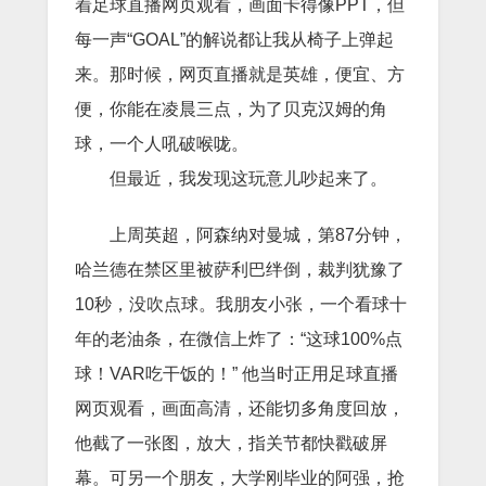
着足球直播网页观看，画面卡得像PPT，但
每一声“GOAL”的解说都让我从椅子上弹起
来。那时候，网页直播就是英雄，便宜、方
便，你能在凌晨三点，为了贝克汉姆的角
球，一个人吼破喉咙。
但最近，我发现这玩意儿吵起来了。
上周英超，阿森纳对曼城，第87分钟，
哈兰德在禁区里被萨利巴绊倒，裁判犹豫了
10秒，没吹点球。我朋友小张，一个看球十
年的老油条，在微信上炸了：“这球100%点
球！VAR吃干饭的！” 他当时正用足球直播
网页观看，画面高清，还能切多角度回放，
他截了一张图，放大，指关节都快戳破屏
幕。可另一个朋友，大学刚毕业的阿强，抢