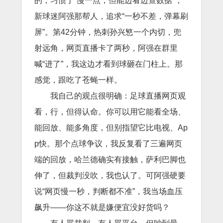
的，习惯了“慢一点，但能边看边查数据”，
新球迷阿强那帮人，追求“一秒不差，弹幕刷
屏”。第42分钟，热刺孙兴慜一个内切，兜
射远角，网页直播卡了两秒，阿强在群里
喊“进了”，我这边才看到球砸在门柱上。那
感觉，跟吃了苍蝇一样。
我自己的观点很明确：足球直播网页观
看，行，但得认命。你可以用它能看全场、
能回放、能多角度，但别指望它比电视、Ap
p快。那个点球争议，我反复看了三遍网页
端的回放，哈兰德确实有接触，萨利巴脚也
伸了，但裁判没吹，我也认了。可阿强硬要
说“网页慢一秒，判断都不准”，我当场血压
飙升——你这不就是嫌便宜没好货吗？