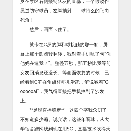
罗在禁区右侧接到队友的直塞，一个假动作
晃过防守球员，左脚抽射——球特么的飞向
死角！
然后，画面卡住了。
就卡在C罗的脚和球接触的那一帧，屏
幕上那个圆圈转啊转，我对着手机吼了句"你
他妈在逗我？"。整整五秒，那五秒比我等前
女友回消息还漫长。等画面恢复的时候，已
经看到C罗在角旗杆那儿滑跪，解说喊着"G
oooooal"，我气得直接把手机摔到了沙发
上。
**足球直播稳定**，这四个字我念叨了
不知道多少遍。说实话，这些年看球，从大
学宿舍蹭网线到现在用5G，直播技术吹得天