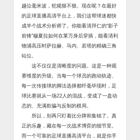
越位毫米波，犯规狠不狠。现在呢？在最好
的足球直播高清平台上，我们这帮球迷都快
成半个战术分析师了。你能看清拜仁的“影子
前锋”穆夏拉如何在莱万身后穿插，能看清利
物浦高压时萨拉赫、马内、若塔的精确三角
站位。
这不仅仅是清晰度的问题。这是一种观
赛维度的升级。当每一个球员的跑动轨迹、
每一次传接球的脚法选择都纤毫毕现时，足
球比赛就从一场22人的混战，变成了一盘动
态的、充满欺骗与反制的棋局。
所以，别再只盯着比分牌和集锦了。真
正的乐趣，藏在每一次战术博弈的细节里。
而一个可靠的足球直播高清平台，就是你手