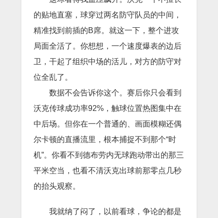
的贴地直塞，球穿过两名防守队员的中间，
精准找到前插的B席。就这一下，整个进攻
局面全活了。你想想，一个速度爆表的边后
卫，干起了组织中场的活儿，对方的防守对
位全乱了。
数据不会告诉你这个。赛后你只会看到
沃克传球成功率92%，触球位置热图集中在
中后场。但你在一个普通的、画面模糊还偶
尔卡顿的直播流里，根本捕捉不到那个“时
机”。你看不到德布劳内无球跑动带出的那三
平米空当，也看不清沃克出球前那零点几秒
的抬头观察。
我就纳了闷了，以前看球，争论的都是