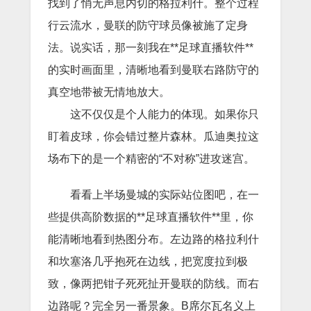
找到了悄无声息内切的格拉利什。整个过程
行云流水，曼联的防守球员像被施了定身
法。说实话，那一刻我在**足球直播软件**
的实时画面里，清晰地看到曼联右路防守的
真空地带被无情地放大。
这不仅仅是个人能力的体现。如果你只
盯着皮球，你会错过整片森林。瓜迪奥拉这
场布下的是一个精密的“不对称”进攻迷宫。
看看上半场曼城的实际站位图吧，在一
些提供高阶数据的**足球直播软件**里，你
能清晰地看到热图分布。左边路的格拉利什
和坎塞洛几乎抱死在边线，把宽度拉到极
致，像两把钳子死死扯开曼联的防线。而右
边路呢？完全另一番景象。B席尔瓦名义上