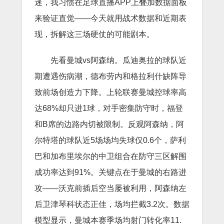
迷，我习惯在足球直播APP上叠加数据面板
来验证直觉——今天就用战术数据和近期表
现，拆解这三场硬仗的可能剧本。
先看曼城vs阿森纳。瓜迪奥拉的球队近
期遭遇伤病潮，德布劳内和格拉利什缺阵导
致前场创造力下降。上轮联赛曼城控球率高
达68%却只进1球，对手密集防守时，福登
和B席的边路内切被限制。反观阿森纳，阿
尔特塔的球队近5场场均失球仅0.6个，萨利
巴和加布里埃尔的中卫组合在防守三区解围
成功率达到91%。关键点在于曼城的右路进
攻——沃克前插后空当屡被利用，阿森纳左
后卫津琴科状态正佳，场均拦截3.2次。数据
模型显示，曼城本赛季场均射门转化率11.