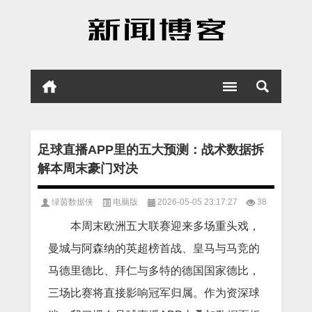
足球直播APP里的五大预测：战术数据拆
解本周末豪门对决
绿茵数据侠
电脑版
2026-05-05 23:17:27
38
本周末欧洲五大联赛迎来多场重头戏，
曼城与阿森纳的英超榜首战、皇马与马竞的
马德里德比、拜仁与多特的德国国家德比，
三场比赛将直接影响冠军归属。作为资深球