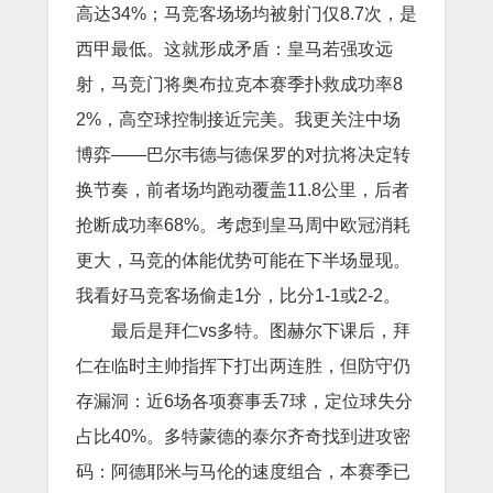
高达34%；马竞客场场均被射门仅8.7次，是
西甲最低。这就形成矛盾：皇马若强攻远
射，马竞门将奥布拉克本赛季扑救成功率8
2%，高空球控制接近完美。我更关注中场
博弈——巴尔韦德与德保罗的对抗将决定转
换节奏，前者场均跑动覆盖11.8公里，后者
抢断成功率68%。考虑到皇马周中欧冠消耗
更大，马竞的体能优势可能在下半场显现。
我看好马竞客场偷走1分，比分1-1或2-2。
最后是拜仁vs多特。图赫尔下课后，拜
仁在临时主帅指挥下打出两连胜，但防守仍
存漏洞：近6场各项赛事丢7球，定位球失分
占比40%。多特蒙德的泰尔齐奇找到进攻密
码：阿德耶米与马伦的速度组合，本赛季已