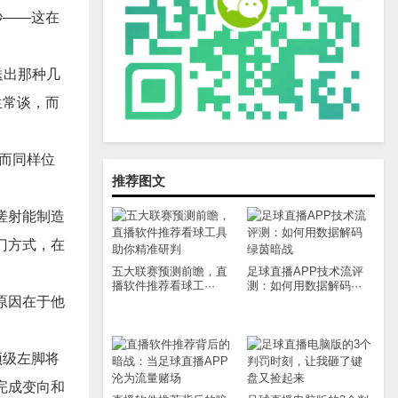
秒——这在
送出那种几
生常谈，而
。而同样位
推荐图文
搓射能制造
门方式，在
五大联赛预测前瞻，直
足球直播APP技术流评
播软件推荐看球工···
测：如何用数据解码···
原因在于他
顶级左脚将
完成变向和