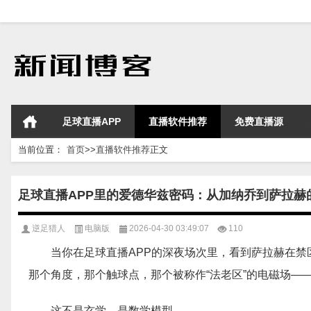
足球直播APP
直播软件推荐
免费直播源
当前位置：
首页
>>
直播软件推荐
正文
足球直播APP里的爱德华兹密码：从加纳乔到萨拉赫
逆足猎人
电脑版
2026-04-30 03:49:07
110
当你在足球直播APP的深夜场次里，看到萨拉赫在禁
那个角度，那个触球点，那个被称作“法老区”的电磁场—
这不是玄学，是数学模型。