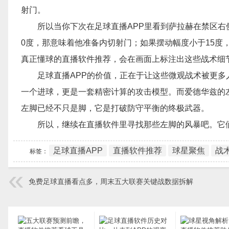
射门。
所以当你下次在足球直播APP里看到萨拉赫在禁区右
0度，那意味着他准备内切射门；如果摆动幅度小于15度
真正懂球的直播软件推荐，会在画面上标注出这些战术细
足球直播APP的价值，正在于让这些微观战术被更多
一个进球，更是一套精密计算的攻击模型。而爱德华兹的
左脚已经不只是脚，它是打破防守平衡的终极武器。
所以，继续在直播软件里寻找那些左脚的风暴吧。它
足球直播APP
直播软件推荐
球星聚焦
战
标签：
免费足球直播看点多，周末五大联赛关键战数据拆解