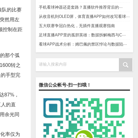
手机看球神器还是套路？直播软件推荐背后的···
狼队的比赛
从收音机到OLED屏，体育直播APP如何改写看球···
后突然用左
五大联赛争冠白热化，无插件直播观赛指南
须控制在距
足球直播APP里的孤胆英雄：数据拆解梅西与C···
看球APP战术分析：姆巴佩的禁区悖论与数据陷···
出的那个弧
请输入搜索内容
600转之
奥的手型完
微信公众帐号-扫一扫哦！
87%，
三人的直
能用余光同
转化率仅为