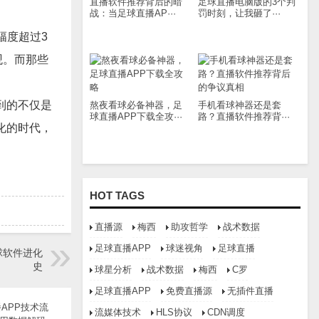
直播软件推荐背后的暗
足球直播电脑版的3个判
战：当足球直播AP···
罚时刻，让我砸了···
幅度超过3
观。而那些
到的不仅是
熬夜看球必备神器，足
手机看球神器还是套
球直播APP下载全攻···
路？直播软件推荐背···
化的时代，
HOT TAGS
直播源
梅西
助攻哲学
战术数据
足球直播APP
球迷视角
足球直播
球软件进化
史
球星分析
战术数据
梅西
C罗
足球直播APP
免费直播源
无插件直播
流媒体技术
HLS协议
CDN调度