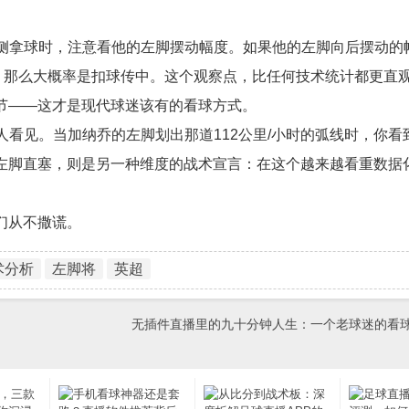
侧拿球时，注意看他的左脚摆动幅度。如果他的左脚向后摆动的
，那么大概率是扣球传中。这个观察点，比任何技术统计都更直
节——这才是现代球迷该有的看球方式。
人看见。当加纳乔的左脚划出那道112公里/小时的弧线时，你看
左脚直塞，则是另一种维度的战术宣言：在这个越来越看重数据
们从不撒谎。
术分析
左脚将
英超
无插件直播里的九十分钟人生：一个老球迷的看