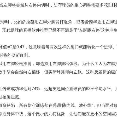
，当左脚将突然从右路内切时，防守球员的重心调整需要多花0.1
脚进球时，比如萨拉赫用左脚外脚背打近角，或者爱德华兹用左脚
现代足球的直播软件推荐已经不再满足于“左脚踢右路”这种老
值xG是0.47，这意味着每两次这样的射门就能转化一个进球
左脚将的垄断红利。
以用右脚轻松推射，却选择用左脚搓出弧线。为什么？因为左脚
救手型会自然向右偏移，但实际球路却向左飘。这种反逻辑的破
传球成功率达到74%，远超英超同位置球员的63%平均水平。
过抬腿拦截。
命缺陷：所有防守训练都在强调“防内线、放外线”，但当面对
靠近身体中线，这个微小的几何优势，让他们能在更小的空间里