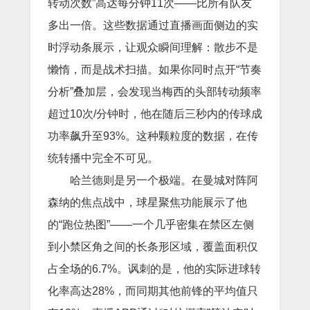
转动次数”高达每分钟11次——比所有队友
多出一倍。这些数据通过直播画面侧边的实
时浮动条展示，让观众瞬间理解：散步不是
懒惰，而是战术扫描。如果你同时点开“节奏
分析”叠加层，会发现当梅西的头部转动频率
超过10次/分钟时，他在随后三秒内的传球成
功率飙升至93%。这种颗粒度的数据，在传
统转播中完全不可见。
哈兰德则是另一个极端。在曼城对阵阿
森纳的焦点战中，球星聚焦功能展示了他
的“跑位热图”——一个几乎密集在禁区左侧
到小禁区角之间的长条形区域，覆盖面积仅
占全场的6.7%。讽刺的是，他的实际进球转
化率高达28%，而同期其他前锋的平均值只