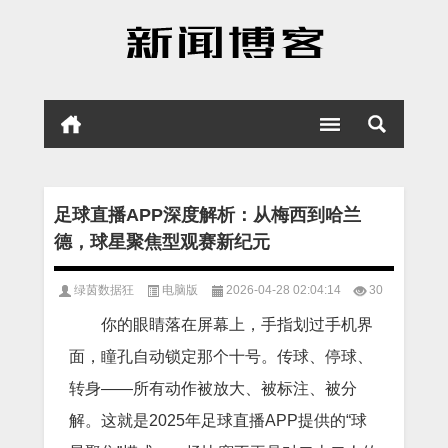
足球直播APP深度解析：从梅西到哈兰
德，球星聚焦型观赛新纪元
绿茵数据狂
电脑版
2026-04-28 02:04:14
30
你的眼睛落在屏幕上，手指划过手机界
面，瞳孔自动锁定那个十号。传球、停球、
转身——所有动作被放大、被标注、被分
解。这就是2025年足球直播APP提供的“球