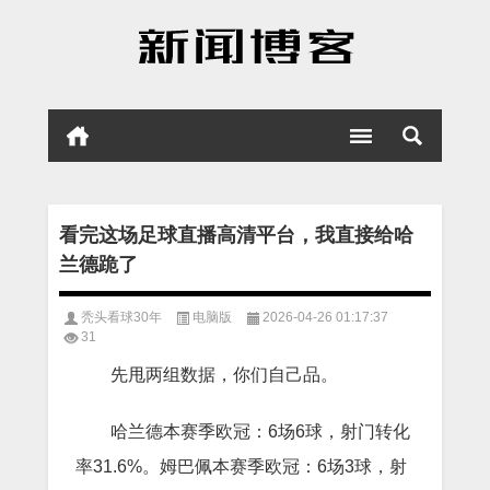
看完这场足球直播高清平台，我直接给哈
兰德跪了
秃头看球30年
电脑版
2026-04-26 01:17:37
31
先甩两组数据，你们自己品。
哈兰德本赛季欧冠：6场6球，射门转化
率31.6%。姆巴佩本赛季欧冠：6场3球，射