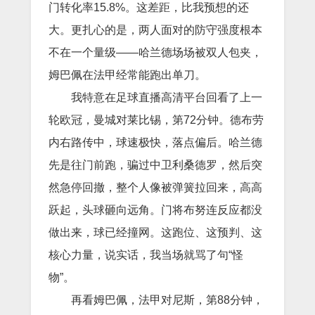
门转化率15.8%。这差距，比我预想的还
大。更扎心的是，两人面对的防守强度根本
不在一个量级——哈兰德场场被双人包夹，
姆巴佩在法甲经常能跑出单刀。
我特意在足球直播高清平台回看了上一
轮欧冠，曼城对莱比锡，第72分钟。德布劳
内右路传中，球速极快，落点偏后。哈兰德
先是往门前跑，骗过中卫利桑德罗，然后突
然急停回撤，整个人像被弹簧拉回来，高高
跃起，头球砸向远角。门将布努连反应都没
做出来，球已经撞网。这跑位、这预判、这
核心力量，说实话，我当场就骂了句“怪
物”。
再看姆巴佩，法甲对尼斯，第88分钟，