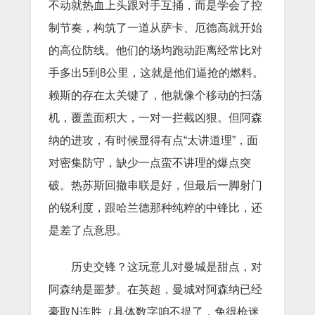
不动就热血上头跟对手互捅，而是学会了控
制节奏，构筑了一道从萨卡、厄德高就开始
的高位防线。他们的场均跑动距离经常比对
手多出5到8公里，这就是他们逼抢的燃料。
赖斯的存在太关键了，他就像个移动的扫荡
机，覆盖面积大，一对一拦截凶狠。但阿森
纳的进攻，有时候显得有点“太讲道理”，面
对密集防守，缺少一点蛮不讲理的爆点突
破。热苏斯回撤串联是好，但最后一脚射门
的锐利度，跟哈兰德那种纯粹的中锋比，还
是差了点意思。
历史交锋？这玩意儿对曼城是甜点，对
阿森纳是噩梦。在英超，曼城对阿森纳已经
豪取N连胜（具体数字咱不提了，免得枪迷