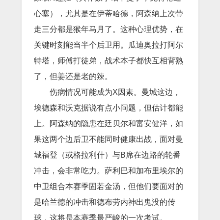
心塞），尤其是在伊蒂哈德，阿森纳上次带
走三分都是猴年马月了。这种心理优势，在
关键时刻能当半个后卫用。瓜迪奥拉打阿尔
特塔，师傅打徒弟，战术本子都快互相背熟
了，但姜还是老的辣。
伤病情况可能成为X因素。曼城这边，
埃德森和沃克据说有点小问题，但估计都能
上。阿森纳的隐患在廷贝尔和富安健洋，如
果这两个边后卫不能同时健康出战，面对曼
城福登（或格拉利什）与B席在边路的轮番
冲击，会非常吃力。萨利巴和加布里埃尔的
中卫组合本赛季固若金汤，但他们要面对的
是哈兰德的冲击和德布劳内神出鬼没的传
球，这将是本赛季最严峻的一次考试。