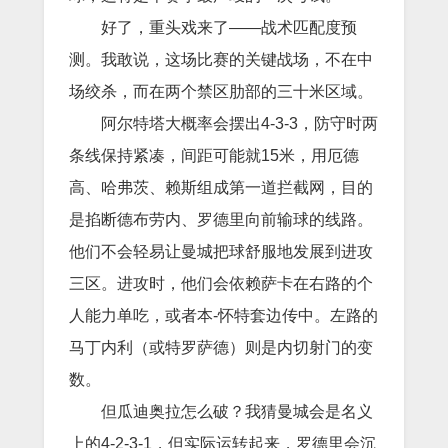
好了，重头戏来了——战术匹配度预
测。我敢说，这场比赛的关键战场，不在中
场绞杀，而在两个禁区肋部的三十米区域。
阿尔特塔大概率会摆出4-3-3，防守时两
条线保持紧凑，间距可能就15米，用厄德
高、哈弗茨、赖斯组成第一道拦截网，目的
是掐断德布劳内、罗德里向前输球的线路。
他们不会轻易让曼城把球舒服地发展到进攻
三区。进攻时，他们会依赖萨卡在右路的个
人能力单吃，或者本-怀特套边传中。左路的
马丁内利（或特罗萨德）则是内切射门的变
数。
但瓜迪奥拉怎么破？我猜曼城会是名义
上的4-2-3-1，但实际运转起来，罗德里会沉