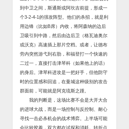
到中卫之间，斯通斯或阿坎吉前提，形成一
个3-2-4-1的强攻阵型。他们的杀招，就是利
用边锋（比如B席）内收，将阿森纳的边后
卫吸引到中路，然后由边后卫（格瓦迪奥尔
或沃克）高速插上那片空档。或者，让德布
劳内突然游弋到右肋，和福登打一个快速的
二过一，直接打击津琴科（如果他上的话）
的身后。津琴科进攻是一把好手，但他防守
时的位置感和回追，在曼城这种级别的攻击
群面前，可能就是阿克琉斯之踵。
我的判断是，这场比赛不会是大开大合
的进球大战，而是一场控制与反控制、耐心
寻找一击必杀机会的战术博弈。上半场可能
会比较胶着，双方都在试探和消耗。转折点