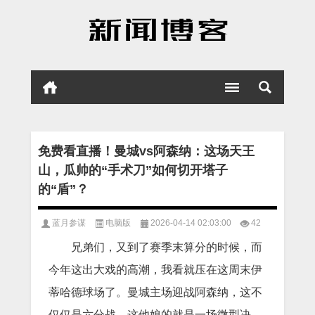
免费看直播！曼城vs阿森纳：这场天王
山，瓜帅的“手术刀”如何切开塔子
的“盾”？
蓝月参谋
电脑版
2026-04-14 02:03:00
42
兄弟们，又到了赛季末算分的时候，而
今年这出大戏的高潮，我看就压在这周末伊
蒂哈德球场了。曼城主场迎战阿森纳，这不
仅仅是六分战，这他娘的就是一场微型决