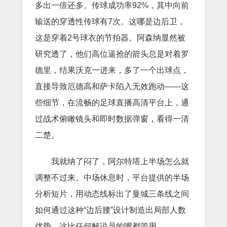
多出一倍还多。传球成功率92%，其中向前
输送的穿透性传球有7次。这哪是边后卫，
这是穿着2号球衣的节拍器。阿森纳显然被
研究透了，他们高位逼抢的箭头总是对着罗
德里，结果沃克一进来，多了一个出球点，
直接导致厄德高和萨卡陷入无效跑动——这
些细节，在流畅的足球直播高清平台上，通
过战术俯瞰镜头和即时数据弹窗，看得一清
二楚。
我就纳了闷了，阿尔特塔上半场怎么就
调整不过来。中场休息时，平台提供的半场
分析短片，用动态线标出了曼城三条线之间
如何通过这种“边后腰”设计制造出局部人数
优势。这比任何解说员的嘴都管用。