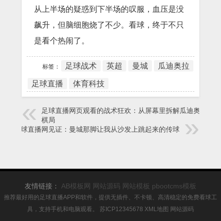
从上半场的疑惑到下半场的叹服，血压是没
飙升，但脑细胞烧了不少。看球，终于不只
是看个热闹了。
足球战术
英超
曼城
瓜迪奥拉
标签：
足球直播
体育科技
足球直播网页观看的战术狂欢：从屏幕里拆解瓜迪奥拉的
棋局
足球直播网见证：曼城那脚让我从沙发上跳起来的传球
友情链接：
AB模板网
网站源码
网站模板
pbootcms模板
推荐最好用的足球直播APP和软件，提供无插件、不卡顿、高清稳定的免费看球工
具，支持手机和电脑观看。
苏ICP12345678
XML地图
网站源码